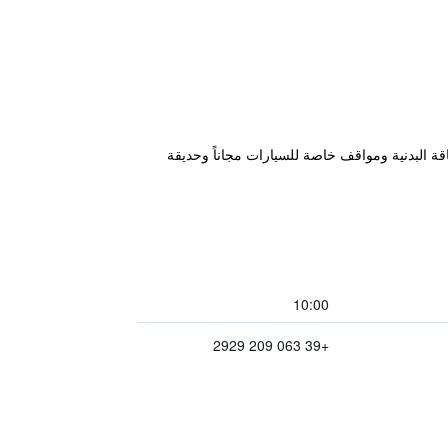
200 م من شاطئ موجوني، ويتميز بمركز للياقة البدنية ومواقف خاصة للسيارات مجاناً وحديقة
10:00
+39 063 209 2929