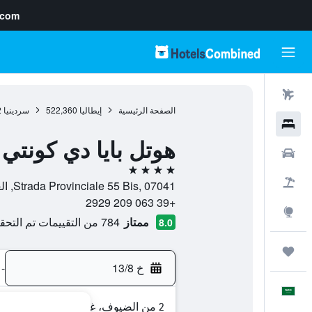
.com
رحلات طيران
الصفحة الرئيسية
إيطاليا
522,360
سردينيا
2
فنادق
هوتل بايا دي كونتي
سيارات
4 نجوم
حزم العروض
Strada Provinciale 55 Bis, 07041, الغيرو, سردينيا, إيطاليا
+39 063 209 2929
استكشاف
ممتاز
784 من التقييمات تم التحقق منها
8.0
رحلات
خ 13/8
-
العَرَبِيَّة
2 من الضيوف، غرفة واحدة