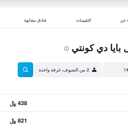
 عن
التقييمات
فنادق مشابهة
بايا دي كونتي
2 من الضيوف، غرفة واحدة
438 ﷼
821 ﷼