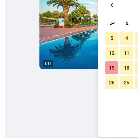
ج
س
5
4
12
11
1/11
حوض السباحة
19
18
26
25