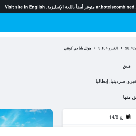
ar.hotelscombined
متوفر أيضاً باللغة الإنجليزية.
Visit site in English
38,78
الغيرو
3,104
هوتل بايا دي كونتي
فندق
ج 14/8