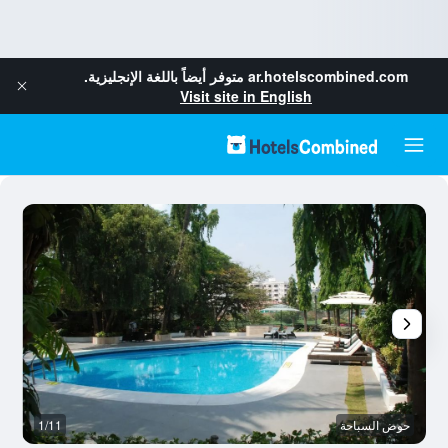
ar.hotelscombined.com
متوفر أيضاً باللغة الإنجليزية.
Visit site in English
حوض السباحة
1/11
آخ