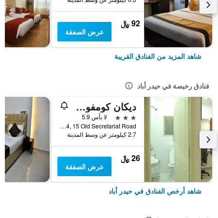
92 ﷼
عرض الصفقة
شاهد المزيد من الفنادق القريبة
فنادق رخيصة في حيدر أباد
ديكان كومفورتس
3 نجوم
لا بأس 5.9
No. 5-9-19/14, 15 Old Secretariat Road, حيدر أباد, الهند
2.7 كيلومتر عن وسط المدينة
26 ﷼
عرض الصفقة
شاهد أرخص الفنادق في حيدر أباد