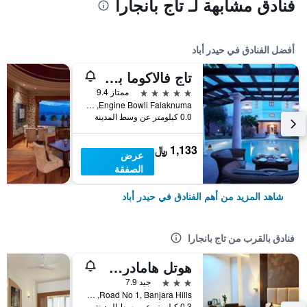
فنادق مشابهة لـ تاج بانجارا
أفضل الفنادق في حيدر أباد
تاج فالاكوما بالاس
5 نجوم
ممتاز 9.4
Engine Bowli Falaknuma, حيدر أباد, الهند
0.0 كيلومتر عن وسط المدينة
1,133 ﷼
عرض
الصفقة
شاهد المزيد من أهم الفنادق في حيدر أباد
فنادق بالقرب من تاج بانجارا
هوتل هامادري جراند
3 نجوم
جيد 7.9
Road No 1, Banjara Hills, حيدر أباد, الهند
0.3 كيلومتر عن وسط المدينة