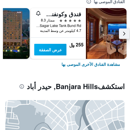
الفنادق الموصى بها
فندق وكونفنشن سنتر حيدر أباد ماريوت
5 نجوم
ممتاز 8.3
Opp. Hussain Sagar Lake Tank Bund Rd, حيدر أباد, الهند
4.7 كيلومتر عن وسط المدينة
255 ﷼
عرض الصفقة
مشاهدة الفنادق الأخرى الموصى بها
استكشفBanjara Hills, حيدر أباد