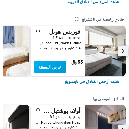
شاهد المزيد من الفنادق القريبة
فنادق رخيصة في تايتشونغ
فوربس هوتل
3 نجوم
جيد 6.7
No.181, Xueshi Rd., North District, تايتشونغ, تايوان
1.4 كيلومتر عن وسط المدينة
55 ﷼
عرض الصفقة
شاهد أرخص الفنادق في تايتشونغ
الفنادق الموصى بها
أولاه بوشتيل - تايتشونج ستيشن
3 نجوم
ممتاز 8.8
No. 55, Zhongshan Road, تايتشونغ, تايوان
1.0 كيلومتر عن وسط المدينة