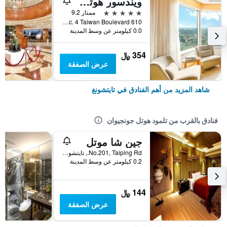
ويندسور هوتل تايتشونج
5 نجوم
ممتاز 9.2
610 Sec. 4 Taiwan Boulevard, تايتشونغ, تايوان
0.0 كيلومتر عن وسط المدينة
354 ﷼
عرض الصفقة
شاهد المزيد من أهم الفنادق في تايتشونغ
فنادق بالقرب من تلمود هوتل جونجيوان
جين شا موتل
No.201, Taiping Rd., تايتشونغ, تايوان
0.2 كيلومتر عن وسط المدينة
144 ﷼
عرض الصفقة