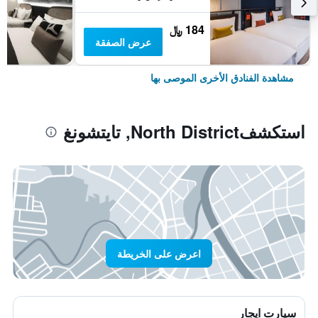
184 ﷼
عرض الصفقة
مشاهدة الفنادق الأخرى الموصى بها
استكشفNorth District, تايتشونغ
اعرض على الخريطة
سيارت ايجار