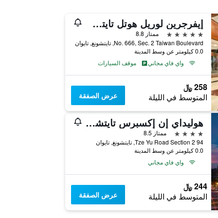
إيفرجرين لوريل هوتل تايتشونج
5 نجوم
ممتاز 8.8
No. 666, Sec. 2 Taiwan Boulevard, تايتشونغ, تايوان
0.0 كيلومتر عن وسط المدينة
واي فاي مجاني
موقف السيارات
258 ﷼
عرض الصفقة
المتوسط في الليلة
هوليداي إن إكسبرس تايتشونج بارك باي آيتش جي
4 نجوم
ممتاز 8.5
94 Tze Yu Road Section 2, تايتشونغ, تايوان
0.0 كيلومتر عن وسط المدينة
واي فاي مجاني
244 ﷼
عرض الصفقة
المتوسط في الليلة