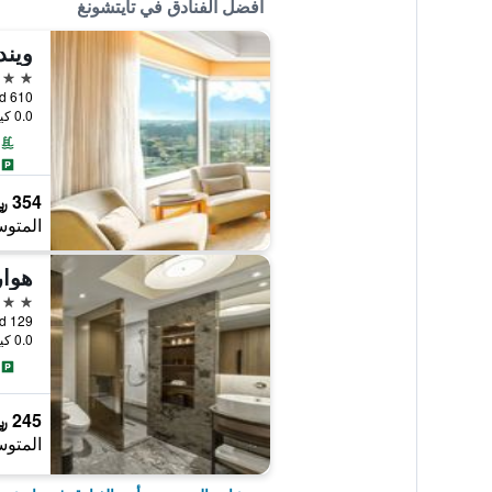
أفضل الفنادق في تايتشونغ
ويند
5 نجوم
610 Sec. 4 Taiwan Boulevard, تايتشونغ, تايوان
0.0 كيلومتر عن وسط المدينة
354 ﷼
المتوس
هوار
5 نجوم
129 An Ho Road, تايتشونغ, تايوان
0.0 كيلومتر عن وسط المدينة
245 ﷼
المتوس