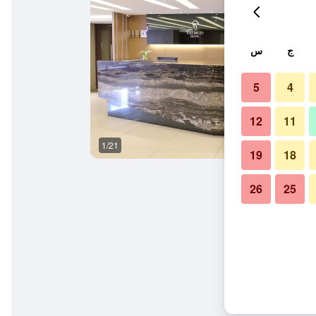
ج
س
5
4
12
11
1/21
حمام
19
18
26
25