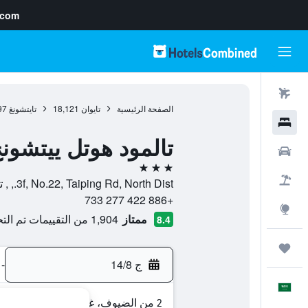
.com
رحلات طيران
الصفحة الرئيسية
تايوان
18,121
تايتشونغ
97
فنادق
تالمود هوتل ييتشون
سيارات
3 نجوم
حزم العروض
3f, No.22, Taiping Rd, North Dist., , تايتشونغ, Taichung, تايوان
+886 422 277 733
استكشاف
ممتاز
1,904 من التقييمات تم التحقق منها
8.4
رحلات
ج 14/8
-
العَرَبِيَّة
2 من الضيوف، غرفة واحدة