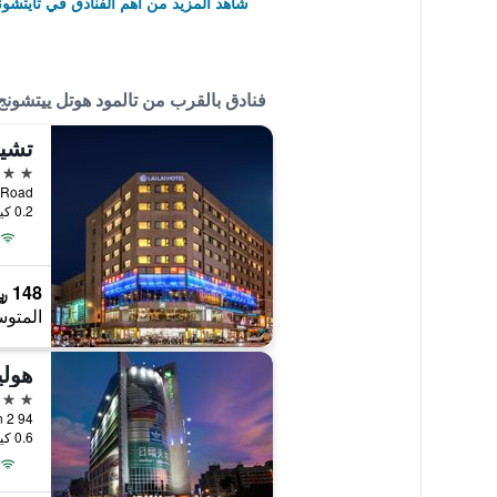
شاهد المزيد من أهم الفنادق في تايتشون
فنادق بالقرب من تالمود هوتل ييتشونج
تشيك
3 نجوم
min Road
0.2 كيلومتر عن وسط المدينة
148 ﷼
المتوس
4 نجوم
94 Tze Yu Road Section 2, تايتشونغ, تايوان
0.6 كيلومتر عن وسط المدينة