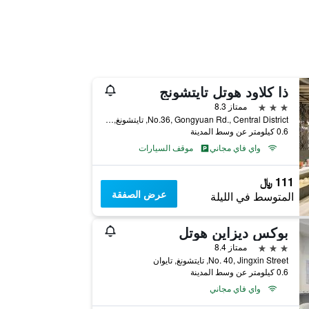
ذا كلاود هوتل تايتشونج
3 نجوم
ممتاز 8.3
No.36, Gongyuan Rd., Central District, تايتشونغ, تايوان
0.6 كيلومتر عن وسط المدينة
واي فاي مجاني
موقف السيارات
111 ﷼
عرض الصفقة
المتوسط في الليلة
بوكس ديزاين هوتل
3 نجوم
ممتاز 8.4
No. 40, Jingxin Street, تايتشونغ, تايوان
0.6 كيلومتر عن وسط المدينة
واي فاي مجاني