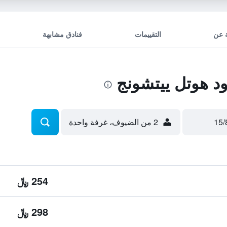
 عن
التقييمات
فنادق مشابهة
د هوتل ييتشونج
2 من الضيوف، غرفة واحدة
254 ﷼
298 ﷼