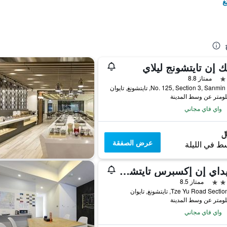
غ
 إن تايتشونج ليلاي
ممتاز 8.8
No. 125, Section 3, San, تايتشونغ, تايوان
واي فاي مجاني
عرض الصفقة
ط في الليلة
هوليداي إن إكسبرس تايتشونج بارك باي آيتش جي
ممتاز 8.5
واي فاي مجاني