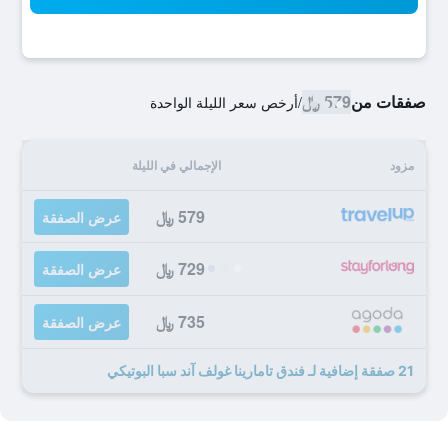
صفقات من
579 ﷼
/
أرخص سعر الليلة الواحدة
مزود
الإجمالي في الليلة
579 ﷼
عرض الصفقة
729 ﷼
عرض الصفقة
735 ﷼
عرض الصفقة
21 صفقة إضافية لـ فندق تامارينا غولف آند سبا البوتيكي