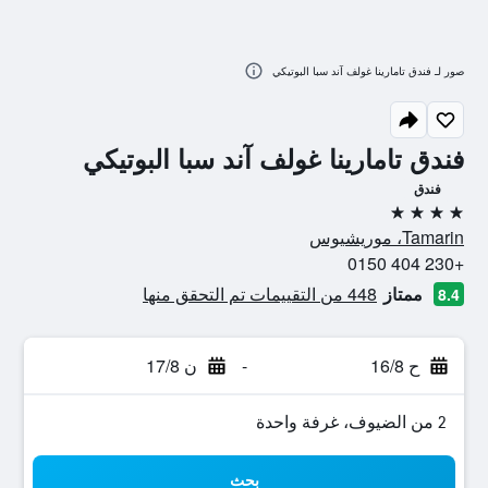
صور لـ فندق تامارينا غولف آند سبا البوتيكي
فندق تامارينا غولف آند سبا البوتيكي
فندق
4 نجوم
Tamarin، موريشيوس
+230 404 0150
ممتاز
448 من التقييمات تم التحقق منها
8.4
ح 16/8
-
ن 17/8
2 من الضيوف، غرفة واحدة
بحث