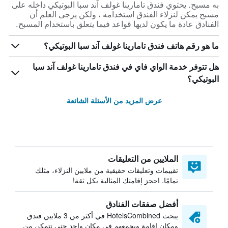
به مسبح. يحتوي فندق تامارينا غولف آند سبا البوتيكي داخله على
مسبح يمكن لنزلاء الفندق استخدامه ، ولكن يرجى العلم أن
الفنادق عادة ما يكون لديها قواعد فيما يتعلق باستخدام المسبح.
ما هو رقم هاتف فندق تامارينا غولف آند سبا البوتيكي؟
هل تتوفر خدمة الواي فاي في فندق تامارينا غولف آند سبا
البوتيكي؟
عرض المزيد من الأسئلة الشائعة
الملايين من التعليقات
تقييمات وتعليقات حقيقية من ملايين النزلاء، مثلك
تمامًا. احجز إقامتك المثالية بكل ثقة!
أفضل صفقات الفنادق
يبحث HotelsCombined في أكثر من 3 ملايين فندق
ومكان إقامة ويجمعهم في مكان واحد حتى تتمكن من