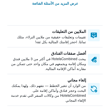
عرض المزيد من الأسئلة الشائعة
الملايين من التعليقات
تقييمات وتعليقات حقيقية من ملايين النزلاء، مثلك
تمامًا. احجز إقامتك المثالية بكل ثقة!
أفضل صفقات الفنادق
يبحث HotelsCombined في أكثر من 3 ملايين فندق
ومكان إقامة ويجمعهم في مكان واحد حتى تتمكن من
مقارنة أماكن الإقامة المثالية.
إلغاء مجاني
من الوارد أن تتغير الخطط — نتفهم ذلك. ولهذا يمكنك
البحث وحجز فنادق وأماكن إقامة على
HotelsCombined من وكالات السفر التي تقدم خدمة
الإلغاء المجاني