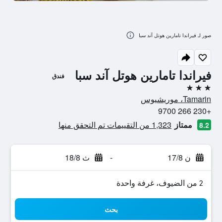
صور لـ فيراندا تامارين هوتل آند سبا
فيراندا تامارين هوتل آند سبا
فندق
3 نجوم
Tamarin، موريشيوس
+230 266 9700
ممتاز
1,323 من التقييمات تم التحقق منها
8.2
ن 17/8
-
ث 18/8
2 من الضيوف، غرفة واحدة
بحث