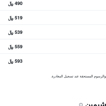
490 ﷼
519 ﷼
539 ﷼
559 ﷼
593 ﷼
والرسوم المستحقة عند تسجيل المغادرة.
شيمين