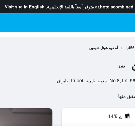
ar.hotelscombined
متوفر أيضاً باللغة الإنجليزية.
Visit site in English
1,456
آه هوم هوتل شيمين
فندق
بيه, Taipei, تايوان
ج 14/8