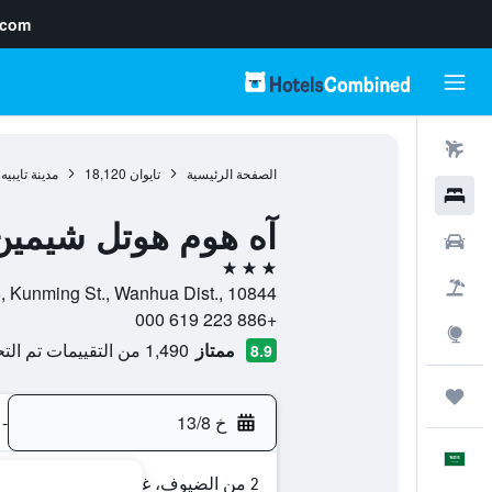
.com
رحلات طيران
الصفحة الرئيسية
تايوان
18,120
مدينة تايبيه
فنادق
آه هوم هوتل شيمين
سيارات
3 نجوم
حزم العروض
No.8, Ln. 96, Kunming St., Wanhua Dist., 10844, مدينة تاي
+886 223 619 000
استكشاف
ممتاز
1,490 من التقييمات تم التحقق منها
8.9
رحلات
خ 13/8
-
العَرَبِيَّة
2 من الضيوف، غرفة واحدة