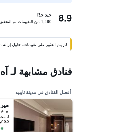
8.9
جيد جدًا
1,490 من التقييمات تم التحقق منها
لم يتم العثور على تقييمات. حاول إزال
فنادق مشابهة لـ آ
أفضل الفنادق في مدينة تايبيه
ميرا
5 نجوم
c Boulevard
0.0 كيلومتر عن وسط المدينة