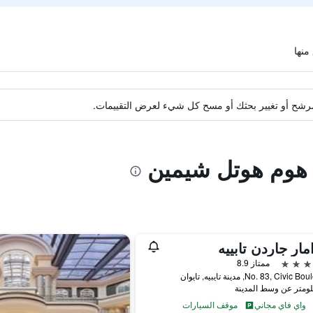
ة مرشح أو تغيير بحثك أو مسح كل شيء لعرض التقييمات.
ه هوم هوتل شيمين
مار جاردن تابييه
ممتاز 8.9
No. 83, Civi, مدينة تايبيه, تايوان
واي فاي مجاني
موقف السيارات