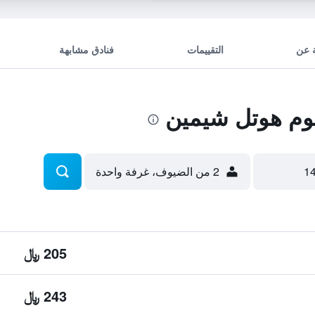
 عن
التقييمات
فنادق مشابهة
وم هوتل شيمين
2 من الضيوف، غرفة واحدة
205 ﷼
243 ﷼