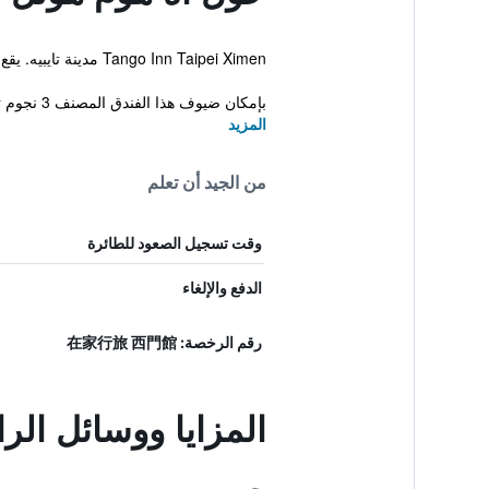
Tango Inn Taipei Ximen مدينة تايبيه. يقع الفندق على بعد مسافة قصيرة سيراً على الاقدام من Ximending ويقدم غرف مريحة مزودة ببراد وبار صغير.
بإمكان ضيوف هذا الفندق المصنف 3 نجوم تخطيط رحلاتهم بمسا...
المزيد
من الجيد أن تعلم
وقت تسجيل الصعود للطائرة
الدفع والإلغاء
رقم الرخصة: 在家行旅 西門館
المزايا ووسائل ال