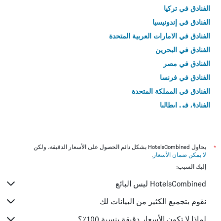
الفنادق في تركيا
الفنادق في إندونيسيا
الفنادق في الامارات العربية المتحدة
الفنادق في البحرين
الفنادق في مصر
الفنادق في فرنسا
الفنادق في المملكة المتحدة
الفنادق في إيطاليا
الفنادق في تايلاند
*
يحاول HotelsCombined بشكل دائم الحصول على الأسعار الدقيقة، ولكن
لا يمكن ضمان الأسعار
.
إليك السبب:
HotelsCombined ليس البائع
نقوم بتجميع الكثير من البيانات لك
لماذا لا تكون الأسعار دقيقة بنسبة 100٪؟