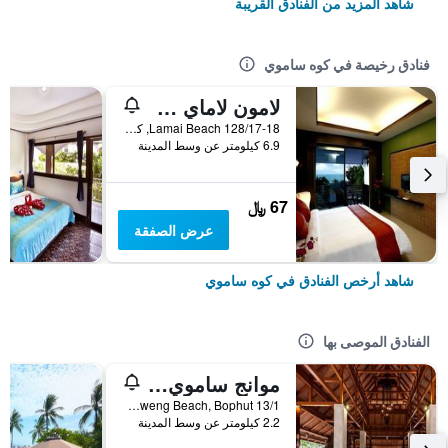
شاهد المزيد من الفنادق القريبة
فنادق رخيصة في كوه ساموي
لامون لاماي ريزيدنس
128/17-18 Lamai Beach, كوه ساموي, تايلاند
6.9 كيلومتر عن وسط المدينة
67 ﷼
عرض الصفقة
شاهد أرخص الفنادق في كوه ساموي
الفنادق الموصى بها
موانج ساموي سبا ريزورت
13/1 Moo2, Chaweng Beach, Bophut, كوه ساموي, تايلاند
2.2 كيلومتر عن وسط المدينة