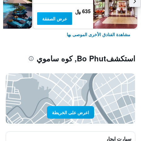
635 ﷼
عرض الصفقة
مشاهدة الفنادق الأخرى الموصى بها
استكشفBo Phut, كوه ساموي
اعرض على الخريطة
سيارت ايجار