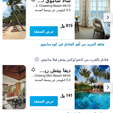
سالا ساموي تشاوينج بيتش ريزورت
99/10 Moo 2, Chaweng Beach, كوه ساموي, تايلاند
0.0 كيلومتر عن وسط المدينة
915 ﷼
عرض الصفقة
شاهد المزيد من أهم الفنادق في كوه ساموي
فنادق بالقرب من تانجو لوكس بيتش فيلا ساموي
ديفا بيتش ريزورت ساموي
69/34 Moo 5, Bophut Choeng Mon Beach, كوه ساموي, تايلاند
0.2 كيلومتر عن وسط المدينة
141 ﷼
عرض الصفقة