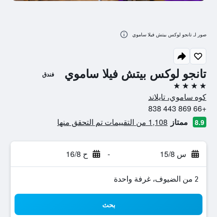
صور لـ تانجو لوكس بيتش فيلا ساموي
تانجو لوكس بيتش فيلا ساموي
فندق
4 نجوم
كوه ساموي، تايلاند
+66 869 443 838
ممتاز
1,108 من التقييمات تم التحقق منها
8.9
س 15/8
-
ح 16/8
2 من الضيوف، غرفة واحدة
بحث