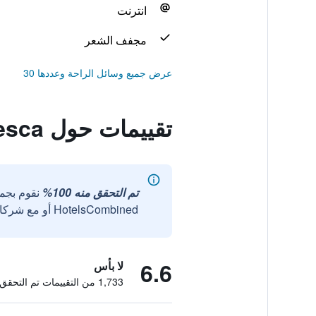
انترنت
مجفف الشعر
عرض جميع وسائل الراحة وعددها 30
تقييمات حول Taverna Dantesca
تم التحقق منه 100%
نقوم بجم
HotelsCombined أو مع شركائنا الخارجيين الموثوقين.
6.6
لا بأس
1,733 من التقييمات تم التحقق منها