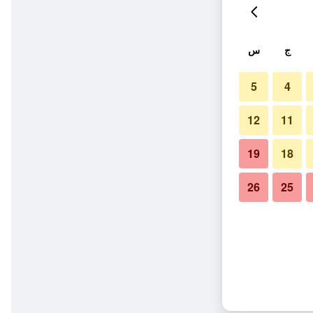
ج
س
5
4
12
11
19
18
26
25