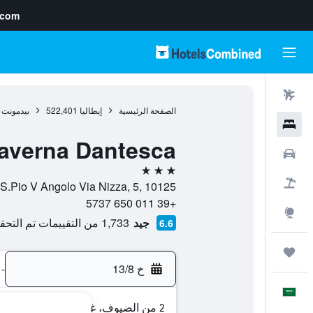
.com
رحلات طيران
الصفحة الرئيسية
إيطاليا
522,401
بيدمونت
فنادق
averna Dantesca
سيارات
3 نجوم
حزم العروض
Via S.Pio V Angolo Via Nizza, 5, 10125, تورين, مقاطعة تورينو, 
+39 011 650 5737
استكشاف
جيد
1,733 من التقييمات تم التحقق منها
6.6
رحلات
خ 13/8
-
العَرَبِيَّة
2 من الضيوف، غرفة واحدة