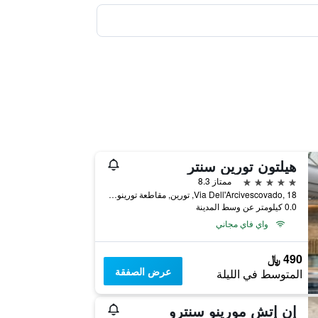
هيلتون تورين سنتر
5 نجوم
ممتاز 8.3
Via Dell'Arcivescovado, 18, تورين, مقاطعة تورينو, إيطاليا
0.0 كيلومتر عن وسط المدينة
واي فاي مجاني
490 ﷼
عرض الصفقة
المتوسط في الليلة
إن إتش مورينو سنترو