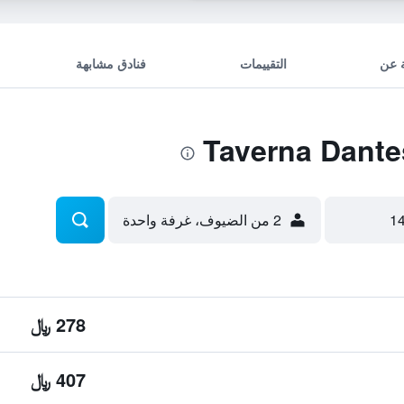
 عن
التقييمات
فنادق مشابهة
2 من الضيوف، غرفة واحدة
278 ﷼
407 ﷼