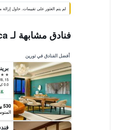
لم يتم العثور على تقييمات. حاول إزال
فنادق مشابهة لـ Taverna Dantesca
أفضل الفنادق في تورين
5 نجوم
ro Gobetti, 15
0.0 كيلومتر عن وسط المدينة
530 ﷼
المتوس
فندق