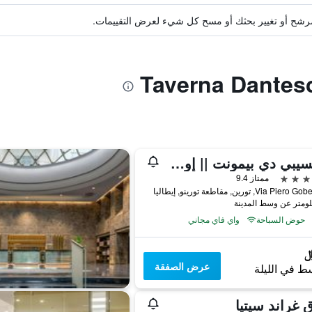
ة مرشح أو تغيير بحثك أو مسح كل شيء لعرض التقييمات.
برينسيبي دي بيمونت || إون إ ٕإبيرينز | بريفيريد هوتلز آند ريزورتس
ممتاز 9.4
Via Pie, تورين, مقاطعة تورينو, إيطاليا
حوض السباحة
واي فاي مجاني
عرض الصفقة
ط في الليلة
 غراند سيتيا