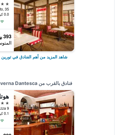
5 نجوم
lo Alberto, 35
0.0 كيلومتر عن وسط المدينة
393 ﷼
المتوس
شاهد المزيد من أهم الفنادق في تورين
فنادق بالقرب من Taverna Dantesca
هوتل
3 نجوم
Via Nizza 9, تورين, 
0.1 كيلومتر عن وسط المدينة