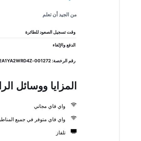
من الجيد أن تعلم
وقت تسجيل الصعود للطائرة
الدفع والإلغاء
رقم الرخصة: 001272-ALB-00200, IT001272A1YA2WRD4Z
المزايا ووسائل الراحة في esca
واي فاي مجاني
واي فاي متوفر في جميع المناط
تلفاز