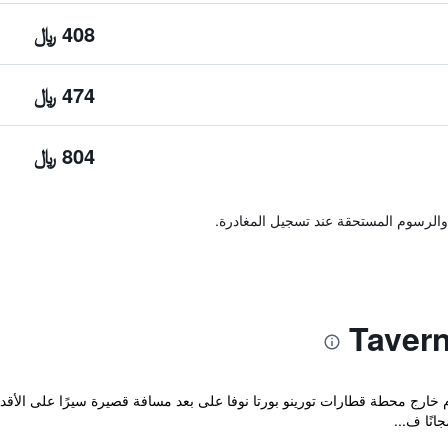
408 ﷼
474 ﷼
804 ﷼
والرسوم المستحقة عند تسجيل المغادرة.
دق Taverna Dantesca ذو الـ 3 نجوم خارج محطة قطارات تورينو بورتا نوفا على بعد مسافة قصيرة س
نًا ف...