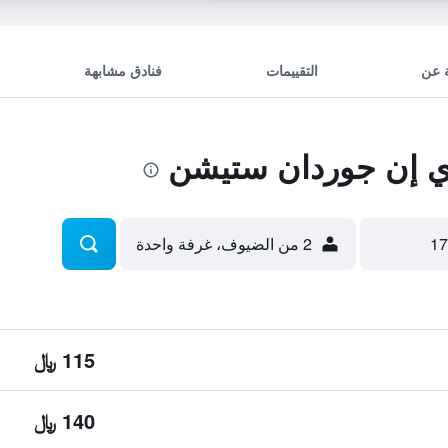
 عن
التقييمات
فنادق مشابهة
 إن جوردان ستيشن
2 من الضيوف، غرفة واحدة
115 ﷼
140 ﷼