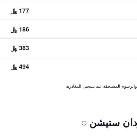
177 ﷼
186 ﷼
363 ﷼
494 ﷼
والرسوم المستحقة عند تسجيل المغادرة.
دان ستيشن