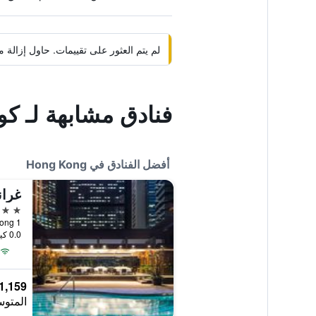
لم يتم العثور على تقييمات. حاول إزال
فنادق مشابهة لـ 
أفضل الفنادق في Hong Kong
غران
5 نجوم
1 Harbour Road, Hong Kong, هونغ كونغ
0.0 كيلومتر عن وسط المدينة
1,159 ﷼
المتوس