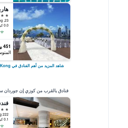
هارب
5 نجوم
23, Oil Street, North Point, Hong Kong, هونغ كونغ
0.0 كيلومتر عن وسط المدينة
451 ﷼
المتوس
شاهد المزيد من أهم الفنادق في Hong Kong
فنادق بالقرب من كوزي إن جوردان 
فند
4 نجوم
222 Nathan Road, Hong Kong, هونغ كونغ
0.1 كيلومتر عن وسط المدينة