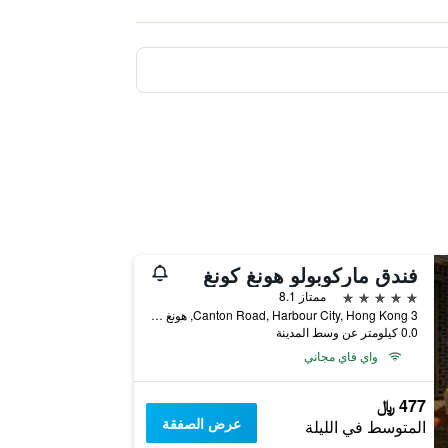
فندق ماركوبولو هونغ كونغ
5 نجوم
ممتاز 8.1
3 Canton Road, Harbour City, Hong Kong, هونغ كونغ
0.0 كيلومتر عن وسط المدينة
واي فاي مجاني
477 ﷼
عرض الصفقة
المتوسط في الليلة