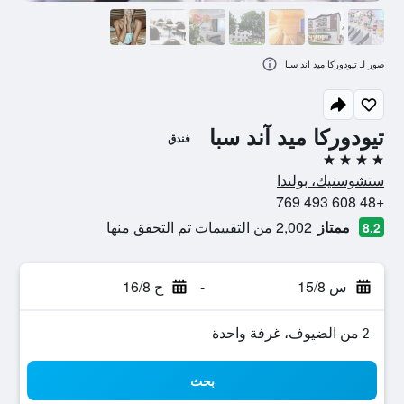
صور لـ تيودوركا ميد آند سبا
تيودوركا ميد آند سبا
فندق
4 نجوم
ستشوسنيك، بولندا
+48 608 493 769
ممتاز
2,002 من التقييمات تم التحقق منها
8.2
س 15/8
-
ح 16/8
2 من الضيوف، غرفة واحدة
بحث