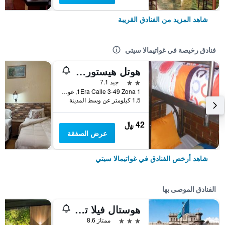
شاهد المزيد من الفنادق القريبة
فنادق رخيصة في غواتيمالا سيتي
هوتل هيستوريكو - هوستل
2 نجمتين
جيد 7.1
1Era Calle 3-49 Zona 1, غواتيمالا سيتي, غواتيمالا
1.5 كيلومتر عن وسط المدينة
42 ﷼
عرض الصفقة
شاهد أرخص الفنادق في غواتيمالا سيتي
الفنادق الموصى بها
هوستال فيلا توسكانا
3 نجوم
ممتاز 8.6