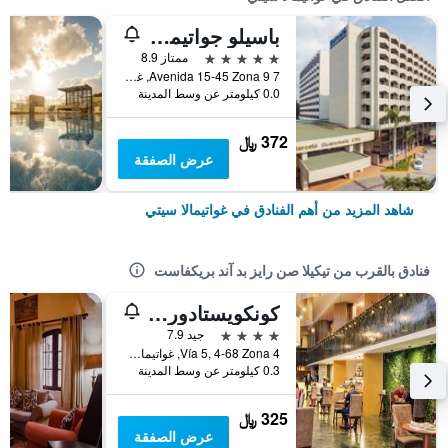
باسيلو جواتيمالا سيتي
5 نجوم
ممتاز 8.9
7 Avenida 15-45 Zona 9, غواتيمالا سيتي, غواتيمالا
0.0 كيلومتر عن وسط المدينة
372 ﷼
عرض الصفقة
شاهد المزيد من أهم الفنادق في غواتيمالا سيتي
فنادق بالقرب من تيكيلا صن رايز بد آند بريكفاست
كونكويستادور هوتل آند كونفرنس سنتر
4 نجوم
جيد 7.9
Vía 5, 4-68 Zona 4, غواتيمالا سيتي, غواتيمالا
0.3 كيلومتر عن وسط المدينة
325 ﷼
عرض الصفقة