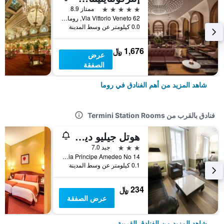
5 نجوم
ممتاز 8.9
Via Vittorio Veneto 62, روما, إيطاليا
0.0 كيلومتر عن وسط المدينة
1,676 ﷼
عرض
الصفقة
شاهد المزيد من أهم الفنادق في روما
فنادق بالقرب من Termini Station Rooms
هوتل جيليو ديل أوبيرا
3 نجوم
جيد 7.0
Via Principe Amedeo No 14, روما, إيطاليا
0.1 كيلومتر عن وسط المدينة
234 ﷼
عرض الصفقة
شاهد المزيد من الفنادق القريبة