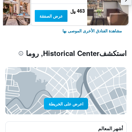
463 ﷼
عرض الصفقة
مشاهدة الفنادق الأخرى الموصى بها
استكشفHistorical Center, روما
اعرض على الخريطة
أشهر المعالم