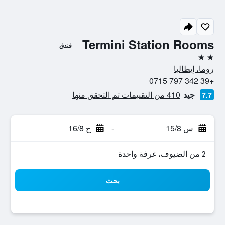
Termini Station Rooms
فندق
2 نجمتين
روما، إيطاليا
+39 342 797 0715
جيد
410 من التقييمات تم التحقق منها
7.7
س 15/8
-
ح 16/8
2 من الضيوف، غرفة واحدة
بحث