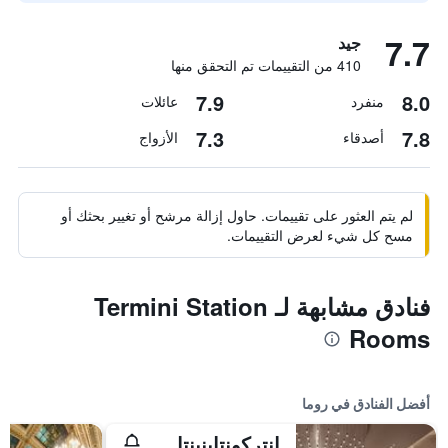
7.7
جيد
410 من التقييمات تم التحقق منها
7.9
8.0
منفرد
عائلات
7.3
7.8
أصدقاء
الأزواج
لم يتم العثور على تقييمات. حاول إزالة مرشح أو تغيير بحثك أو
مسح كل شيء لعرض التقييمات.
فنادق مشابهة لـ Termini Station
Rooms
أفضل الفنادق في روما
إنتركونتاينينتال روم أمباسشياتوري بالاس باي آيتش جي