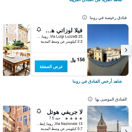
فنادق رخيصة في روما
فيلا لوزاتي هوستل
25 Via Luigi Luzzatti, روما, إيطاليا
2.3 كيلومتر عن وسط المدينة
156 ﷼
عرض الصفقة
شاهد أرخص الفنادق في روما
الفنادق الموصى بها
لا جريفي هوتل
4 نجوم
جيد 7.5
Via Nazionale 13, روما, إيطاليا
0.7 كيلومتر عن وسط المدينة