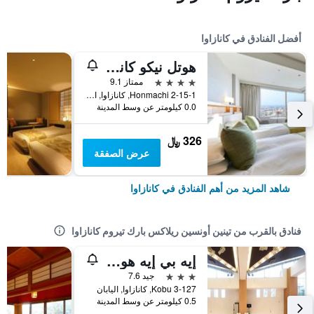
أفضل الفنادق في كانازاوا
هوتل نيكو كانازاوا
4 نجوم
ممتاز 9.1
2-15-1 Honmachi, كانازاوا, اليابان
0.0 كيلومتر عن وسط المدينة
326 ﷼
عرض الصفقة
شاهد المزيد من أهم الفنادق في كانازاوا
فنادق بالقرب من تينين أونسين ريلاكس بارك تيروم كانازاوا
إيه بي إيه هوتل كانازاوا نيشي
3 نجوم
جيد 7.6
3-127 Kobu, كانازاوا, اليابان
0.5 كيلومتر عن وسط المدينة