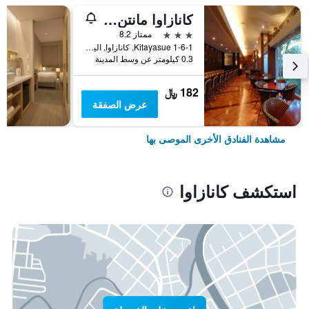
كانازاوا مانتن هوتل إكيماي
3 نجوم
ممتاز 8.2
1-6-1 Kitayasue, كانازاوا, اليابان
0.3 كيلومتر عن وسط المدينة
182 ﷼
عرض الصفقة
مشاهدة الفنادق الأخرى الموصى بها
استكشف كانازاوا