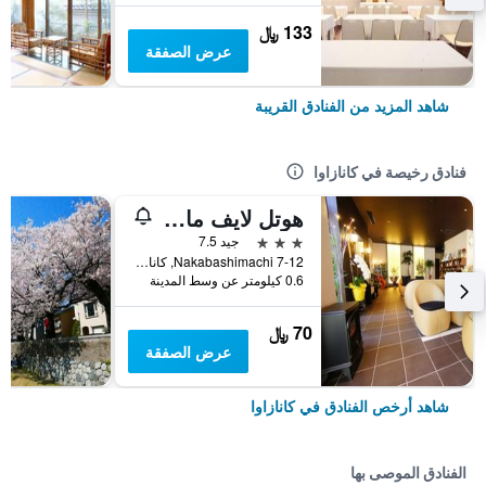
133 ﷼
عرض الصفقة
شاهد المزيد من الفنادق القريبة
فنادق رخيصة في كانازاوا
هوتل لايف ماكس كانازاوا إكيماي
3 نجوم
جيد 7.5
7-12 Nakabashimachi, كانازاوا, اليابان
0.6 كيلومتر عن وسط المدينة
70 ﷼
عرض الصفقة
شاهد أرخص الفنادق في كانازاوا
الفنادق الموصى بها