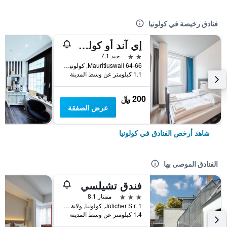
فنادق رخيصة في كولونيا
إي آند أو كولن نيوماركت
2 نجمتين
جيد 7.1
Mauritiuswall 64-66, كولونيا, ولاية شمال الراين وستفاليا, ألمانيا
1.1 كيلومتر عن وسط المدينة
200 ﷼
عرض الصفقة
شاهد أرخص الفنادق في كولونيا
الفنادق الموصى بها
فندق تشيلسي
3 نجوم
ممتاز 8.1
Jülicher Str. 1, كولونيا, ولاية شمال الراين وستفاليا, ألمانيا
1.4 كيلومتر عن وسط المدينة