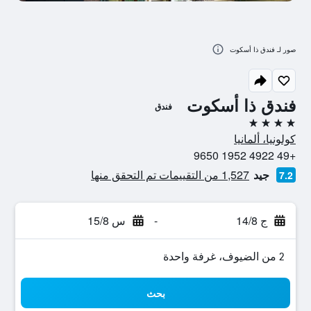
صور لـ فندق ذا أسكوت
فندق ذا أسكوت
فندق
4 نجوم
كولونيا، ألمانيا
+49 4922 1952 9650
جيد
1,527 من التقييمات تم التحقق منها
7.2
ج 14/8
-
س 15/8
2 من الضيوف، غرفة واحدة
بحث