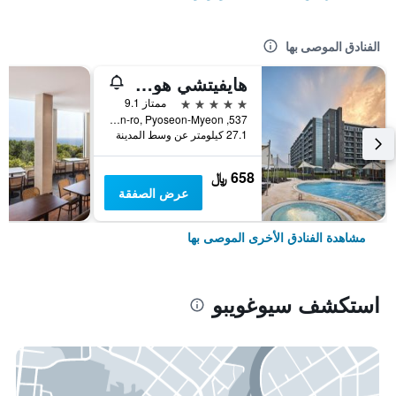
الفنادق الموصى بها
هايفيتشي هوتل آند ريزورت جيجو
5 نجوم
ممتاز 9.1
537, Minsokhaean-ro, Pyoseon-Myeon, سيوغويبو, كوريا الجنوبية
27.1 كيلومتر عن وسط المدينة
658 ﷼
عرض الصفقة
مشاهدة الفنادق الأخرى الموصى بها
استكشف سيوغويبو