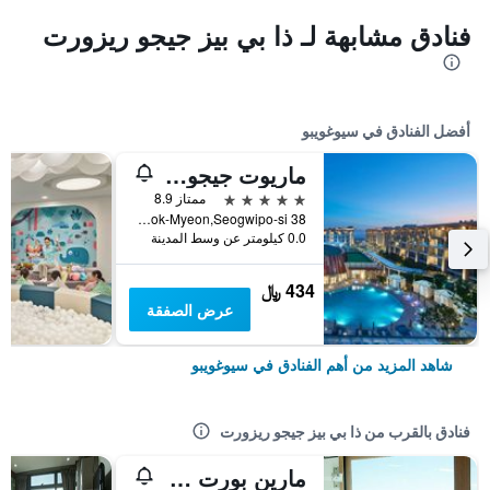
فنادق مشابهة لـ ذا بي بيز جيجو ريزورت
أفضل الفنادق في سيوغويبو
ماريوت جيجو شنوا وورلد هوتلز آند ريزورتس
5 نجوم
ممتاز 8.9
38 Sinhwayeoksa-ro 304Beon-Gil, Andeok-Myeon,Seogwipo-si, سيوغويبو, كوريا الجنوبية
0.0 كيلومتر عن وسط المدينة
434 ﷼
عرض الصفقة
شاهد المزيد من أهم الفنادق في سيوغويبو
فنادق بالقرب من ذا بي بيز جيجو ريزورت
مارين بورت ريزورت