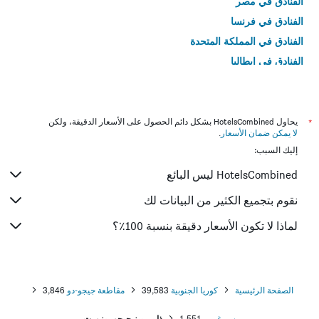
الفنادق في مصر
الفنادق في فرنسا
الفنادق في المملكة المتحدة
الفنادق في إيطاليا
الفنادق في تايلاند
*
يحاول HotelsCombined بشكل دائم الحصول على الأسعار الدقيقة، ولكن
لا يمكن ضمان الأسعار
.
إليك السبب:
HotelsCombined ليس البائع
نقوم بتجميع الكثير من البيانات لك
لماذا لا تكون الأسعار دقيقة بنسبة 100٪؟
الصفحة الرئيسية
كوريا الجنوبية
39,583
مقاطعة جيجو-دو
3,846
سيوغويبو
1,551
ذا بي بيز جيجو ريزورت