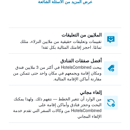
عرض المزيد من الأسئلة الشائعة
الملايين من التعليقات
تقييمات وتعليقات حقيقية من ملايين النزلاء، مثلك
تمامًا. احجز إقامتك المثالية بكل ثقة!
أفضل صفقات الفنادق
يبحث HotelsCombined في أكثر من 3 ملايين فندق
ومكان إقامة ويجمعهم في مكان واحد حتى تتمكن من
مقارنة أماكن الإقامة المثالية.
إلغاء مجاني
من الوارد أن تتغير الخطط — نتفهم ذلك. ولهذا يمكنك
البحث وحجز فنادق وأماكن إقامة على
HotelsCombined من وكالات السفر التي تقدم خدمة
الإلغاء المجاني