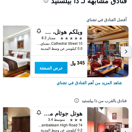
فنادق مشابهة لـ ذا بيلستيد
أفضل الفنادق في تشناي
ويلكم هوتل، آي تي سي هوتلز، كاثيدرال رود، تشيناي
5 نجوم
ممتاز 8.3
10 Cathedral Street, تشناي, الهند
0.0 كيلومتر عن وسط المدينة
345 ﷼
عرض الصفقة
شاهد المزيد من أهم الفنادق في تشناي
فنادق بالقرب من ذا بيلستيد
هوتل جوثام مانور
3 نجوم
متوسط 3.4
74 Nungambakkam High Road, تشناي, الهند
0.2 كيلومتر عن وسط المدينة