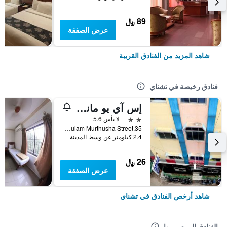
89 ﷼
عرض الصفقة
شاهد المزيد من الفنادق القريبة
فنادق رخيصة في تشناي
إس آي يو مانشين لودج
2 نجمتين
لا بأس 5.6
35,Gulam Murthusha Street, تشناي, الهند
2.4 كيلومتر عن وسط المدينة
26 ﷼
عرض الصفقة
شاهد أرخص الفنادق في تشناي
الفنادق الموصى بها