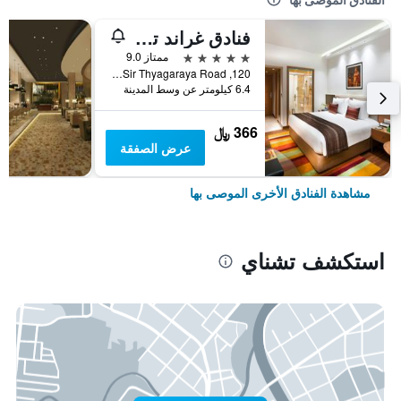
فنادق غراند تشيناي باي جي آر تي
5 نجوم
ممتاز 9.0
120, Sir Thyagaraya Road, تشناي, الهند
6.4 كيلومتر عن وسط المدينة
366 ﷼
عرض الصفقة
مشاهدة الفنادق الأخرى الموصى بها
استكشف تشناي