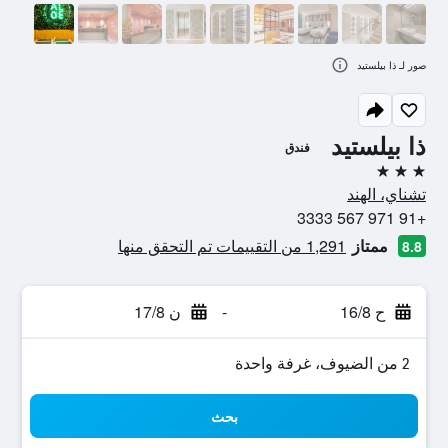
صور لـ ذا بيلستيد
ذا بيلستيد
فندق
3 نجوم
تشناي، الهند
+91 971 567 3333
ممتاز
1,291 من التقييمات تم التحقق منها
8.8
ح 16/8
-
ن 17/8
2 من الضيوف، غرفة واحدة
بحث