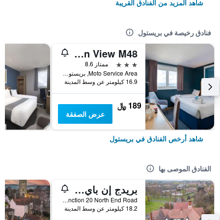
شاهد المزيد من الفنادق القريبة
فنادق رخيصة في بريستول
Travelodge Bristol Severn View M48
3 نجوم
ممتاز 8.6
Moto Service Area, بريستول, المملكة المتحدة
16.9 كيلومتر عن وسط المدينة
189 ﷼
عرض الصفقة
شاهد أرخص الفنادق في بريستول
الفنادق الموصى بها
بريدج إن باي جرين كينج إنز
M5, Junction 20 North End Road, بريستول, المملكة المتحدة
18.2 كيلومتر عن وسط المدينة