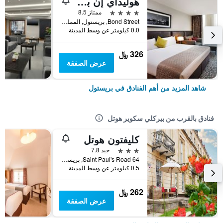
هوليداي إن بريستول سيتي سنتر
4 نجوم
ممتاز 8.5
Bond Street, بريستول, المملكة المتحدة
0.0 كيلومتر عن وسط المدينة
326 ﷼
عرض الصفقة
شاهد المزيد من أهم الفنادق في بريستول
فنادق بالقرب من بيركلي سكوير هوتل
كليفتون هوتل
3 نجوم
جيد 7.8
64 Saint Paul's Road, بريستول, المملكة المتحدة
0.5 كيلومتر عن وسط المدينة
262 ﷼
عرض الصفقة