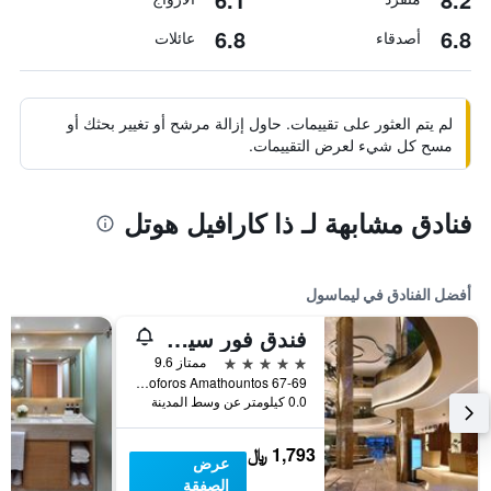
6.8
6.8
أصدقاء
عائلات
لم يتم العثور على تقييمات. حاول إزالة مرشح أو تغيير بحثك أو
مسح كل شيء لعرض التقييمات.
فنادق مشابهة لـ ذا كارافيل هوتل
أفضل الفنادق في ليماسول
فندق فور سيزونز
5 نجوم
ممتاز 9.6
Leoforos Amathountos 67-69, ليماسول, قبرص
0.0 كيلومتر عن وسط المدينة
1,793 ﷼
عرض
الصفقة