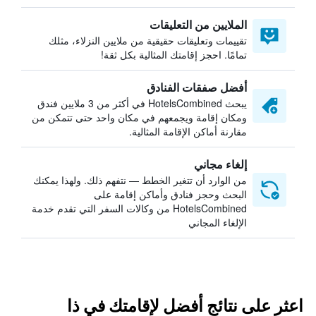
الملايين من التعليقات
تقييمات وتعليقات حقيقية من ملايين النزلاء، مثلك
تمامًا. احجز إقامتك المثالية بكل ثقة!
أفضل صفقات الفنادق
يبحث HotelsCombined في أكثر من 3 ملايين فندق
ومكان إقامة ويجمعهم في مكان واحد حتى تتمكن من
مقارنة أماكن الإقامة المثالية.
إلغاء مجاني
من الوارد أن تتغير الخطط — نتفهم ذلك. ولهذا يمكنك
البحث وحجز فنادق وأماكن إقامة على
HotelsCombined من وكالات السفر التي تقدم خدمة
الإلغاء المجاني
اعثر على نتائج أفضل لإقامتك في ذا