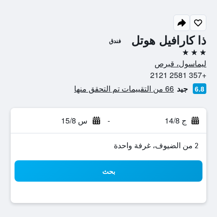
ذا كارافيل هوتل
فندق
3 نجوم
ليماسول، قبرص
+357 2581 2121
جيد
66 من التقييمات تم التحقق منها
6.8
ج 14/8
-
س 15/8
2 من الضيوف، غرفة واحدة
بحث