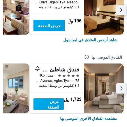
Griva Digeni 124, Neapoli, ليماسول, قبرص
2.1 كيلومتر عن وسط المدينة
196 ﷼
عرض الصفقة
شاهد أرخص الفنادق في ليماسول
الفنادق الموصى بها
فندق شاطئ أماتوس ليماسول
5 نجوم
ممتاز 9.5
75 Amathounta Avenue, Agios Tychon, ليماسول, قبرص
8.4 كيلومتر عن وسط المدينة
1,723 ﷼
عرض
الصفقة
مشاهدة الفنادق الأخرى الموصى بها