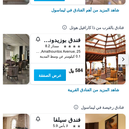
شاهد المزيد من أهم الفنادق في ليماسول
فنادق بالقرب من ذا كارافيل هوتل
فندق بوزيدونيا بيتش
4 نجوم
ممتاز 8.2
Amathountos Avenue, 25, ليماسول, قبرص
0.1 كيلومتر عن وسط المدينة
584 ﷼
عرض الصفقة
شاهد المزيد من الفنادق القريبة
فنادق رخيصة في ليماسول
فندق سيلفا
2 نجمتين
لا بأس 5.9