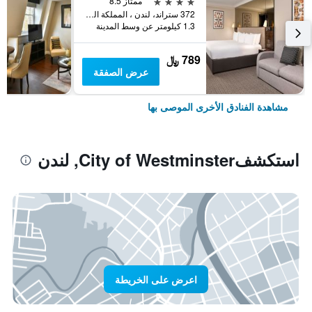
4 نجوم
ممتاز 8.5
372 ستراند، لندن ، المملكة المتحدة, لندن, المملكة المتحدة
1.3 كيلومتر عن وسط المدينة
789 ﷼
عرض الصفقة
مشاهدة الفنادق الأخرى الموصى بها
استكشفCity of Westminster, لندن
اعرض على الخريطة