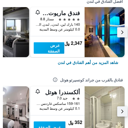
أفضل الفنادق في لندن
فندق ماريوت لندن بارك لاين
5 نجوم
ممتاز 8.8
140 بارك لين، لندن،, لندن, المملكة المتحدة
0.0 كيلومتر عن وسط المدينة
2,347 ﷼
عرض
الصفقة
شاهد المزيد من أهم الفنادق في لندن
فنادق بالقرب من جراند كونسيرتو هوتل
ألكسندرا هوتل
2 نجمتين
جيد 7.0
159-161 ساسكس غاردنس هايد بارك, لندن, المملكة المتحدة
0.1 كيلومتر عن وسط المدينة
352 ﷼
عرض الصفقة