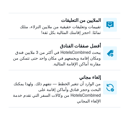
الملايين من التعليقات
تقييمات وتعليقات حقيقية من ملايين النزلاء، مثلك
تمامًا. احجز إقامتك المثالية بكل ثقة!
أفضل صفقات الفنادق
يبحث HotelsCombined في أكثر من 3 ملايين فندق
ومكان إقامة ويجمعهم في مكان واحد حتى تتمكن من
مقارنة أماكن الإقامة المثالية.
إلغاء مجاني
من الوارد أن تتغير الخطط — نتفهم ذلك. ولهذا يمكنك
البحث وحجز فنادق وأماكن إقامة على
HotelsCombined من وكالات السفر التي تقدم خدمة
الإلغاء المجاني