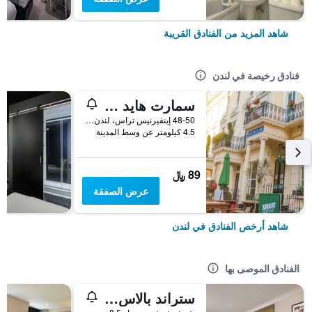
شاهد المزيد من الفنادق القريبة
فنادق رخيصة في لندن
سمارت هايد بارك إن هوستل
48-50 إينفيرنيس تراس، لندن ، المملكة المتحدة, لندن, المملكة المتحدة
4.5 كيلومتر عن وسط المدينة
89 ﷼
عرض الصفقة
شاهد أرخص الفنادق في لندن
الفنادق الموصى بها
ستراند بالاس هوتل