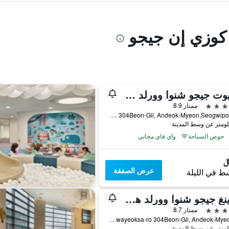
 كوزي إن جيجو
ماريوت جيجو شنوا وورلد هوتلز آند ريزورتس
ممتاز 8.9
38 Sinhwayeoksa-ro 304Beon-Gil, Andeok-Myeon,Seogwipo-si, سيوغويبو, كوريا الجنوبية
حوض السباحة
واي فاي مجاني
عرض الصفقة
ط في الليلة
لاندينغ جيجو شنوا وورلد هوتلز آند ريزورتس
ممتاز 8.7
38, Sinhwayeoksa-ro 304Beon-Gil, Andeok-Myeon, سيوغويبو, كوريا الجنوبية