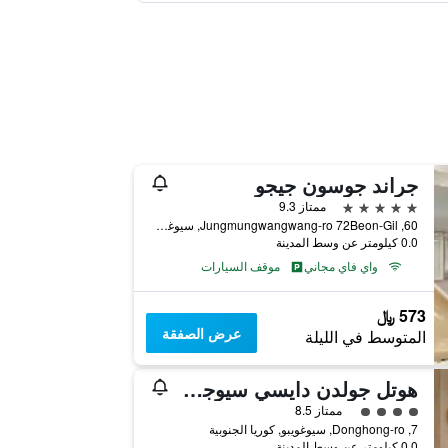
جراند جوسون جيجو
5 نجوم
ممتاز 9.3
60, Jungmungwangwang-ro 72Beon-Gil, سيوغويبو, كوريا الجنوبية
0.0 كيلومتر عن وسط المدينة
واي فاي مجاني
موقف السيارات
573 ﷼
عرض الصفقة
المتوسط في الليلة
هوتل جولدن دايسي سيوجويبو أوشن
تقييم فئة 4
ممتاز 8.5
7, Donghong-ro, سيوغويبو, كوريا الجنوبية
0.0 كيلومتر عن وسط المدينة