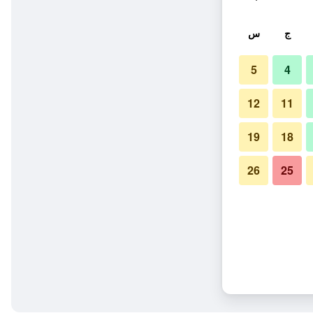
ج
س
5
4
12
11
19
18
26
25