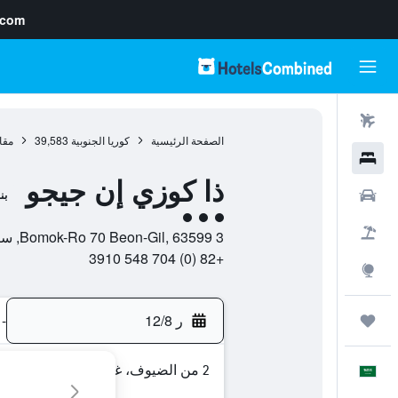
.com
رحلات طيران
الصفحة الرئيسية
كوريا الجنوبية
39,583
مقا
فنادق
ذا كوزي إن جيجو
سيارات
بن
تقييم فئة 3
حزم العروض
3 Bomok-Ro 70 Beon-Gil, 63599, سيوغويبو, مقاطعة جيجو-دو, كوريا الجنوبية
+82 (0) 704 548 3910
استكشاف
ر 12/8
-
رحلات
2 من الضيوف، غرفة واحدة
العَرَبِيَّة