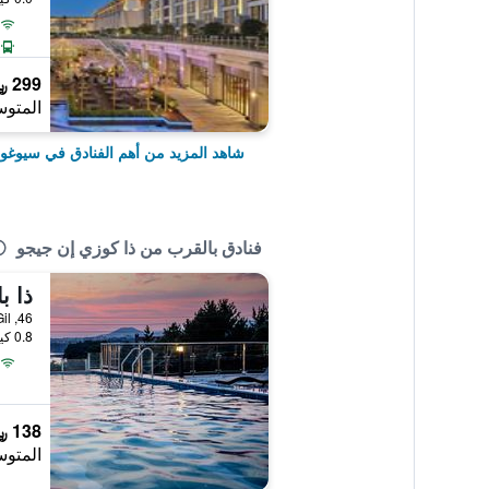
299 ﷼
المتوس
شاهد المزيد من أهم الفنادق في سيوغوي
فنادق بالقرب من ذا كوزي إن جيجو
ذا ب
46, Munpil-ro 35Beon-Gil, سيوغويبو, كوريا الجنوبية
0.8 كيلومتر عن وسط المدينة
138 ﷼
المتوس