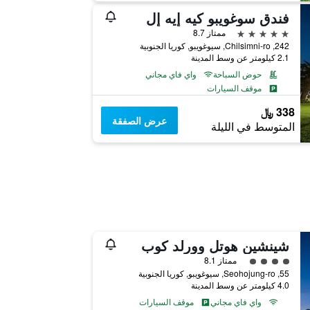
فندق سوغويبو كيه إيه إل
5 نجوم
ممتاز 8.7
242, Chilsimni-ro, سيوغويبو, كوريا الجنوبية
2.1 كيلومتر عن وسط المدينة
حوض السباحة
واي فاي مجاني
موقف السيارات
338 ﷼
عرض الصفقة
المتوسط في الليلة
شينشين هوتل وورلد كوب
تقييم فئة 4
ممتاز 8.1
55, Seohojung-ro, سيوغويبو, كوريا الجنوبية
4.0 كيلومتر عن وسط المدينة
واي فاي مجاني
موقف السيارات