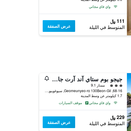
واي فاي مجاني
111 ﷼
عرض الصفقة
المتوسط في الليلة
جيجو بوم ستاي آند آرت جاليري
تقييم فئة 3
ممتاز 9.1
68-16, Geomeunyeo-ro 130Beon-Gil, سيوغويبو, كوريا الجنوبية
1.7 كيلومتر عن وسط المدينة
واي فاي مجاني
موقف السيارات
229 ﷼
عرض الصفقة
المتوسط في الليلة