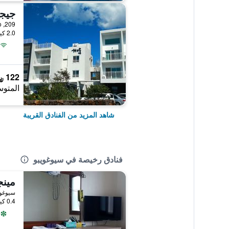
جيجو
209, Soesokkak-ro, سيوغويبو, كوريا الجنوبية
2.0 كيلومتر عن وسط المدينة
122 ﷼
المتوس
شاهد المزيد من الفنادق القريبة
فنادق رخيصة في سيوغويبو
مين
سيوغويب
0.4 كيلومتر عن وسط المدينة