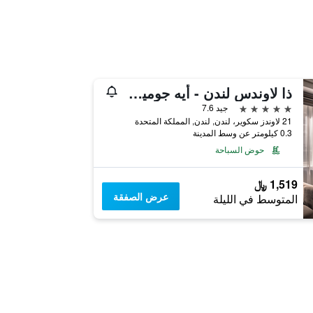
ذا لاوندس لندن - أيه جوميرا بارتنر هوتل
5 نجوم
جيد 7.6
21 لاوندز سكوير، لندن, لندن, المملكة المتحدة
0.3 كيلومتر عن وسط المدينة
حوض السباحة
1,519 ﷼
عرض الصفقة
المتوسط في الليلة