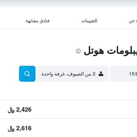
 عن
التقييمات
فنادق مشابهة
بلومات هوتل
2 من الضيوف، غرفة واحدة
2,426 ﷼
2,616 ﷼