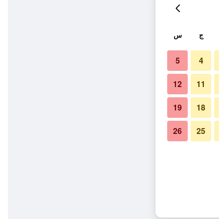
ج
س
5
4
12
11
19
18
26
25