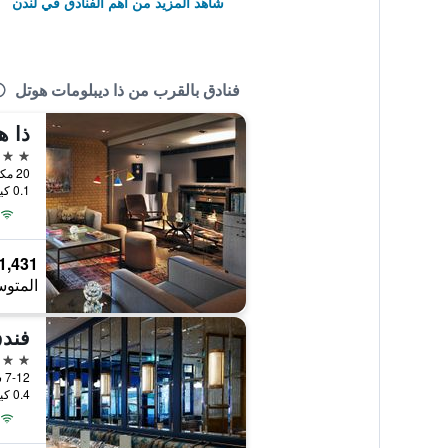
شاهد المزيد من أهم الفنادق في لندن
فنادق بالقرب من ذا ديبلومات هوتل
ذا ه
5 نجوم
20 مكان شيشام, لندن, المملكة المتحدة
0.1 كيلومتر عن وسط المدينة
1,431 ﷼
المتوس
فند
4 نجوم
0.4 كيلومتر عن وسط المدينة