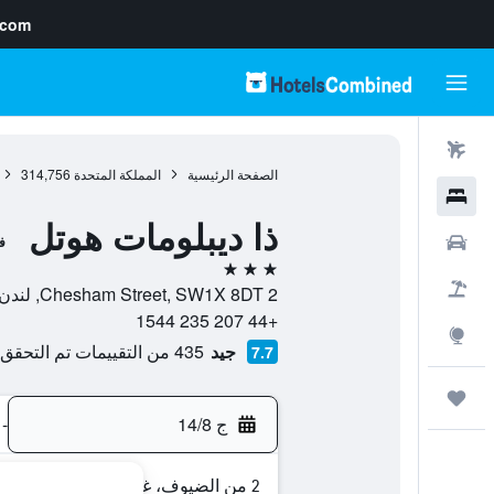
.com
رحلات طيران
الصفحة الرئيسية
المملكة المتحدة
314,756
فنادق
ذا ديبلومات هوتل
سيارات
ف
3 نجوم
حزم العروض
2 Chesham Street, SW1X 8DT, لندن, إنجلترا, المملكة المتحدة
+44 207 235 1544
استكشاف
جيد
435 من التقييمات تم التحقق منها
7.7
رحلات
ج 14/8
-
2 من الضيوف، غرفة واحدة