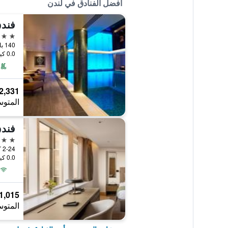
أفضل الفنادق في لندن
فندق
5 نجوم
140 بارك لين، لندن،, لندن, المملكة المتحدة
0.0 كيلومتر عن وسط المدينة
2,331 ﷼
المتوس
فندق
5 نجوم
0.0 كيلومتر عن وسط المدينة
1,015 ﷼
المتوس