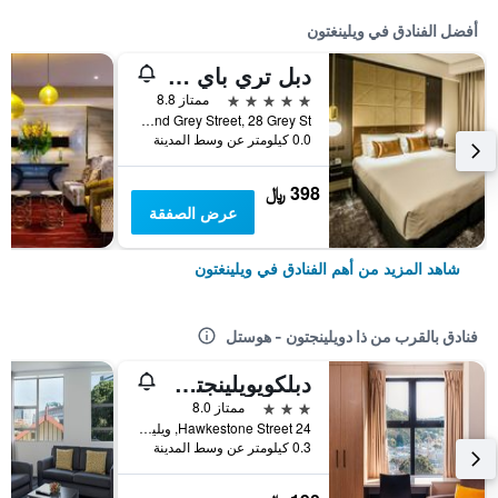
أفضل الفنادق في ويلينغتون
دبل تري باي هيلتون ويلينغتون
5 نجوم
ممتاز 8.8
Corner of Lambton Quay And Grey Street, 28 Grey St, ويلينغتون, نيوزيلندا
0.0 كيلومتر عن وسط المدينة
398 ﷼
عرض الصفقة
شاهد المزيد من أهم الفنادق في ويلينغتون
فنادق بالقرب من ذا دويلينجتون - هوستل
دبلكويويلينجتون كوارتر
3 نجوم
ممتاز 8.0
24 Hawkestone Street, ويلينغتون, نيوزيلندا
0.3 كيلومتر عن وسط المدينة