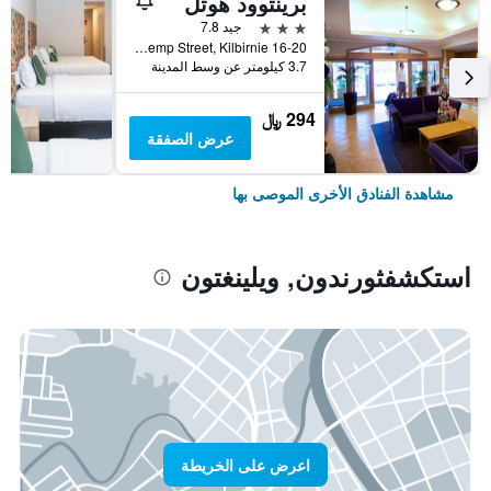
برينتوود هوتل
3 نجوم
جيد 7.8
16-20 Kemp Street, Kilbirnie, ويلينغتون, نيوزيلندا
3.7 كيلومتر عن وسط المدينة
294 ﷼
عرض الصفقة
مشاهدة الفنادق الأخرى الموصى بها
استكشفثورندون, ويلينغتون
اعرض على الخريطة