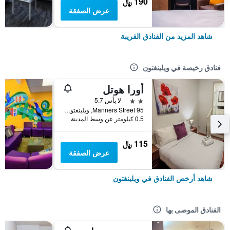
190 ﷼
عرض الصفقة
شاهد المزيد من الفنادق القريبة
فنادق رخيصة في ويلينغتون
أورا هوتل
2 نجمتين
لا بأس 5.7
95 Manners Street, ويلينغتون, نيوزيلندا
0.5 كيلومتر عن وسط المدينة
115 ﷼
عرض الصفقة
شاهد أرخص الفنادق في ويلينغتون
الفنادق الموصى بها