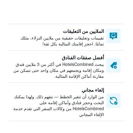
الملايين من التعليقات
تقييمات وتعليقات حقيقية من ملايين النزلاء، مثلك
تمامًا. احجز إقامتك المثالية بكل ثقة!
أفضل صفقات الفنادق
يبحث HotelsCombined في أكثر من 3 ملايين فندق
ومكان إقامة ويجمعهم في مكان واحد حتى تتمكن من
مقارنة أماكن الإقامة المثالية.
إلغاء مجاني
من الوارد أن تتغير الخطط — نتفهم ذلك. ولهذا يمكنك
البحث وحجز فنادق وأماكن إقامة على
HotelsCombined من وكالات السفر التي تقدم خدمة
الإلغاء المجاني