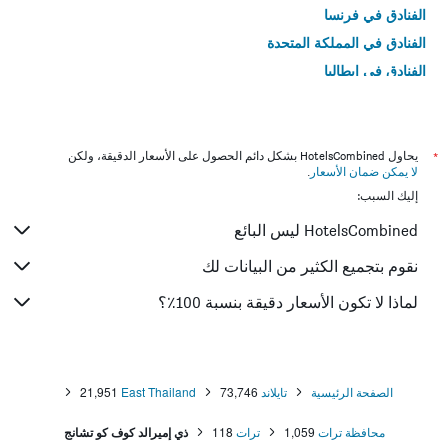
الفنادق في فرنسا
الفنادق في المملكة المتحدة
الفنادق في إيطاليا
الفنادق في تايلاند
*
يحاول HotelsCombined بشكل دائم الحصول على الأسعار الدقيقة، ولكن
لا يمكن ضمان الأسعار
.
إليك السبب:
HotelsCombined ليس البائع
نقوم بتجميع الكثير من البيانات لك
لماذا لا تكون الأسعار دقيقة بنسبة 100٪؟
الصفحة الرئيسية
تايلاند
73,746
East Thailand
21,951
محافظة ترات
1,059
ترات
118
ذي إميرالد كوف كو تشانج