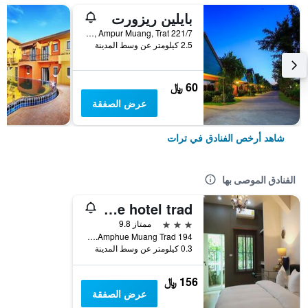
بايلين ريزورت
221/7 Moo 2, Soi Kotakian-Nong Bua, Tambon Wang Krajae, Ampur Muang, Trat, ترات, تايلاند
2.5 كيلومتر عن وسط المدينة
60 ﷼
عرض الصفقة
شاهد أرخص الفنادق في ترات
الفنادق الموصى بها
Rimklong boutique hotel trad
3 نجوم
ممتاز 9.8
194 Rimklong Soi Rakmuang Rd.Amphue Muang Trad, ترات, تايلاند
0.3 كيلومتر عن وسط المدينة
156 ﷼
عرض الصفقة