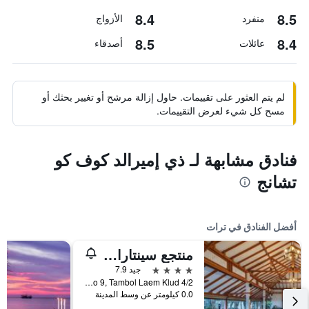
8.4
8.5
منفرد
الأزواج
8.5
8.4
عائلات
أصدقاء
لم يتم العثور على تقييمات. حاول إزالة مرشح أو تغيير بحثك أو
مسح كل شيء لعرض التقييمات.
فنادق مشابهة لـ ذي إميرالد كوف كو
تشانج
أفضل الفنادق في ترات
منتجع سينتارا تشان تالاي ريزورت آند فيلاز
4 نجوم
جيد 7.9
4/2 Moo 9, Tambol Laem Klud, ترات, تايلاند
0.0 كيلومتر عن وسط المدينة