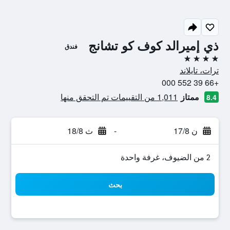
ذي إميرالد كوف كو تشانج
فندق
4 نجوم
ترات، تايلاند
+66 39 552 000
ممتاز
1,011 من التقييمات تم التحقق منها
8.4
ن 17/8
-
ث 18/8
2 من الضيوف، غرفة واحدة
بحث