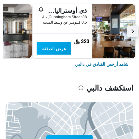
ذي أوستراليان هوتل موتل دالبي
38 Cunningham Street, دالبي, QLD, أستراليا
0.5 كيلومتر عن وسط المدينة
323 ﷼
عرض الصفقة
شاهد أرخص الفنادق في دالبي
استكشف دالبي