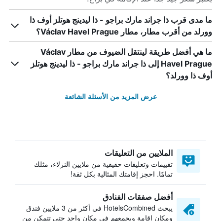
ما مدى قرب ذا جراند مارك براجو - ذا ليدينج هوتلز أوف ذا
وورلد من أقرب مطار، مطار Václav Havel Prague؟
ما هي أفضل طريقة لينتقل الضيوف من مطار Václav
Havel Prague إلى ذا جراند مارك براجو - ذا ليدينج هوتلز
أوف ذا وورلد؟
عرض المزيد من الأسئلة الشائعة
الملايين من التعليقات
تقييمات وتعليقات حقيقية من ملايين النزلاء، مثلك
تمامًا. احجز إقامتك المثالية بكل ثقة!
أفضل صفقات الفنادق
يبحث HotelsCombined في أكثر من 3 ملايين فندق
ومكان إقامة ويجمعهم في مكان واحد حتى تتمكن من