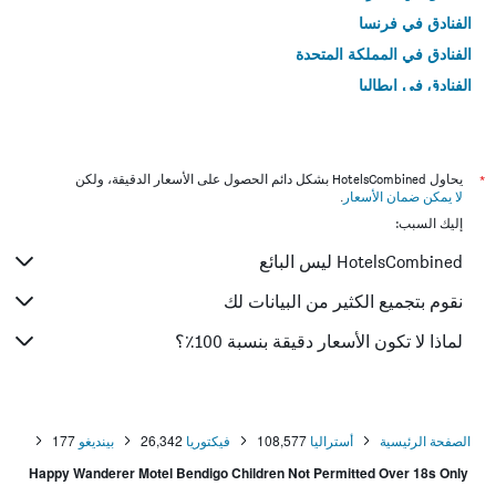
الفنادق في فرنسا
الفنادق في المملكة المتحدة
الفنادق في إيطاليا
الفنادق في تايلاند
*
يحاول HotelsCombined بشكل دائم الحصول على الأسعار الدقيقة، ولكن
لا يمكن ضمان الأسعار
.
إليك السبب:
HotelsCombined ليس البائع
نقوم بتجميع الكثير من البيانات لك
لماذا لا تكون الأسعار دقيقة بنسبة 100٪؟
الصفحة الرئيسية
أستراليا
108,577
فيكتوريا
26,342
بينديغو
177
Happy Wanderer Motel Bendigo Children Not Permitted Over 18s Only