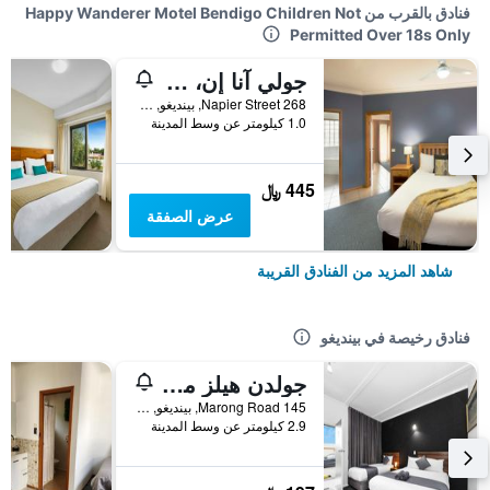
فنادق بالقرب من Happy Wanderer Motel Bendigo Children Not
Permitted Over 18s Only
جولي آنا إن، بنديجو
268 Napier Street, بينديغو, VIC, أستراليا
1.0 كيلومتر عن وسط المدينة
445 ﷼
عرض الصفقة
شاهد المزيد من الفنادق القريبة
فنادق رخيصة في بينديغو
جولدن هيلز موتل
145 Marong Road, بينديغو, VIC, أستراليا
2.9 كيلومتر عن وسط المدينة