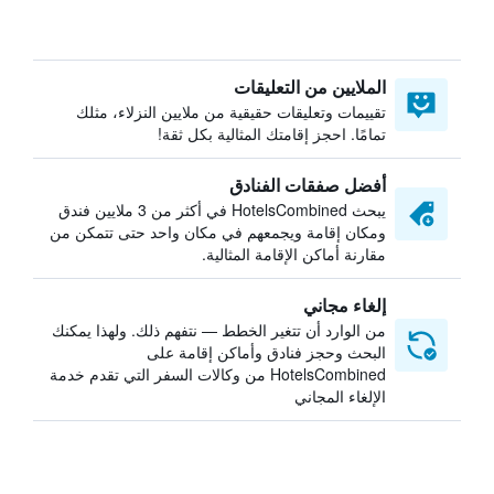
الملايين من التعليقات
تقييمات وتعليقات حقيقية من ملايين النزلاء، مثلك
تمامًا. احجز إقامتك المثالية بكل ثقة!
أفضل صفقات الفنادق
يبحث HotelsCombined في أكثر من 3 ملايين فندق
ومكان إقامة ويجمعهم في مكان واحد حتى تتمكن من
مقارنة أماكن الإقامة المثالية.
إلغاء مجاني
من الوارد أن تتغير الخطط — نتفهم ذلك. ولهذا يمكنك
البحث وحجز فنادق وأماكن إقامة على
HotelsCombined من وكالات السفر التي تقدم خدمة
الإلغاء المجاني