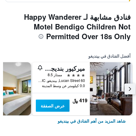
فنادق مشابهة لـ Happy Wanderer
Motel Bendigo Children Not
Permitted Over 18s Only
أفضل الفنادق في بينديغو
ميركيور بنديجو شالر
4 نجوم
ممتاز 8.5
60 Lucan Street, بينديغو, VIC, أستراليا
0.0 كيلومتر عن وسط المدينة
419 ﷼
عرض الصفقة
شاهد المزيد من أهم الفنادق في بينديغو