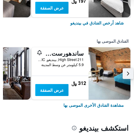
197 ﷼
عرض الصفقة
شاهد أرخص الفنادق في بينديغو
الفنادق الموصى بها
ساندهورست موتور إن بينديجو
211 High Street, بينديغو, VIC, أستراليا
5.9 كيلومتر عن وسط المدينة
312 ﷼
عرض الصفقة
مشاهدة الفنادق الأخرى الموصى بها
استكشف بينديغو