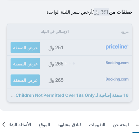
صفقات من
251 ﷼
/
أرخص سعر الليلة الواحدة
مزود
الإجمالي في الليلة
251 ﷼
عرض الصفقة
265 ﷼
عرض الصفقة
265 ﷼
عرض الصفقة
16 صفقة إضافية لـ Happy Wanderer Motel Bendigo Children Not Permitted Over 18s Only
لمحة عن
التقييمات
فنادق مشابهة
الموقع
الأسئلة الشائعة