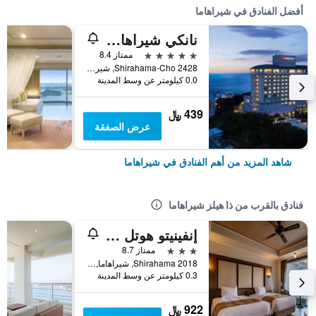
أفضل الفنادق في شيراهاما
نانكي شيراهاما ماريوت هوتل
5 نجوم
ممتاز 8.4
2428 Shirahama-Cho, شيراهاما, اليابان
0.0 كيلومتر عن وسط المدينة
439 ﷼
عرض الصفقة
شاهد المزيد من أهم الفنادق في شيراهاما
فنادق بالقرب من ذا هيلز شيراهاما
إنفينيتو هوتل آند سبا نانكي شيراهاما
3 نجوم
ممتاز 8.7
Shirahama 2018, شيراهاما, اليابان
0.3 كيلومتر عن وسط المدينة
922 ﷼