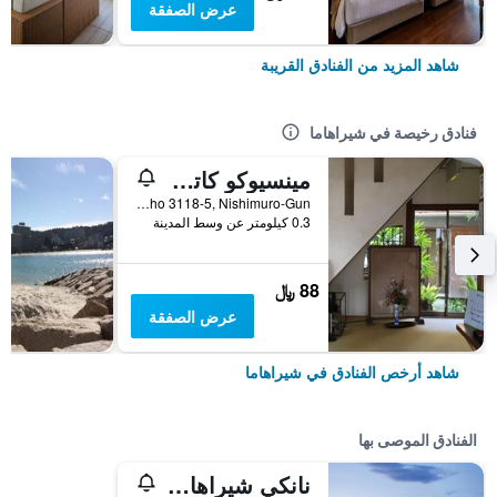
عرض الصفقة
شاهد المزيد من الفنادق القريبة
فنادق رخيصة في شيراهاما
مينسيوكو كاتسويا
Shirahama Cho 3118-5, Nishimuro-Gun, شيراهاما, اليابان
0.3 كيلومتر عن وسط المدينة
88 ﷼
عرض الصفقة
شاهد أرخص الفنادق في شيراهاما
الفنادق الموصى بها
نانكي شيراهاما ماريوت هوتل