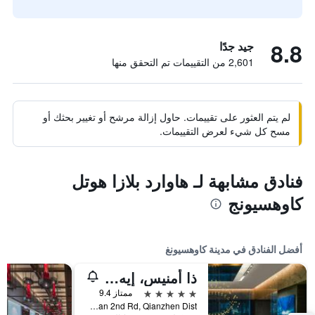
8.8
جيد جدًا
2,601 من التقييمات تم التحقق منها
لم يتم العثور على تقييمات. حاول إزالة مرشح أو تغيير بحثك أو
مسح كل شيء لعرض التقييمات.
فنادق مشابهة لـ هاوارد بلازا هوتل
كاوهسيونج
أفضل الفنادق في مدينة كاوهسيونغ
ذا أمنيس، إيه لاكشري كوليكشن هوتل، كاوهسيونج
5 نجوم
ممتاز 9.4
No.199, Zhongshan 2nd Rd, Qianzhen Dist., مدينة كاوهسيونغ, تايوان