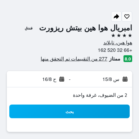
امبريال هوا هين بيتش ريزورت
فندق
4 نجوم
هوا هين، تايلاند
+66 32 520 162
ممتاز
277 من التقييمات تم التحقق منها
8.0
س 15/8
-
ح 16/8
2 من الضيوف، غرفة واحدة
بحث