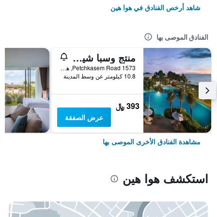
شاهد أرخص الفنادق في هوا هين
الفنادق الموصى بها
منتج وسبا شيراتون هوا هين
1573 Petchkasem Road, هوا هين, تايلاند
10.8 كيلومتر عن وسط المدينة
393 ﷼
عرض الصفقة
مشاهدة الفنادق الأخرى الموصى بها
استكشف هوا هين