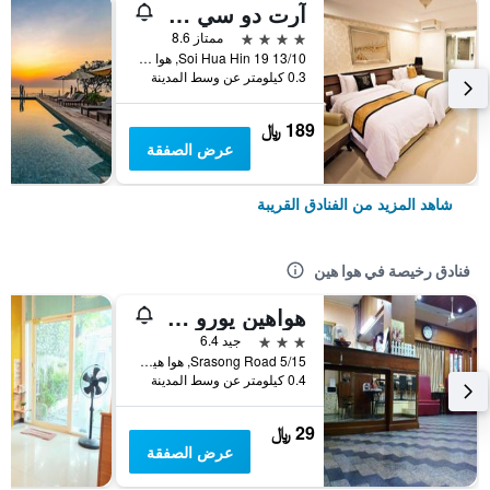
آرت دو سي هوا هن
4 نجوم
ممتاز 8.6
13/10 Soi Hua Hin 19, هوا هين, تايلاند
0.3 كيلومتر عن وسط المدينة
189 ﷼
عرض الصفقة
شاهد المزيد من الفنادق القريبة
فنادق رخيصة في هوا هين
هواهين يورو سيتي هوتل
3 نجوم
جيد 6.4
5/15 Srasong Road, هوا هين, تايلاند
0.4 كيلومتر عن وسط المدينة
29 ﷼
عرض الصفقة