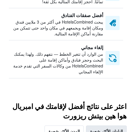
تمامًا. احجز إقامتك المثالية بكل ثقة!
أفضل صفقات الفنادق
يبحث HotelsCombined في أكثر من 3 ملايين فندق
ومكان إقامة ويجمعهم في مكان واحد حتى تتمكن من
مقارنة أماكن الإقامة المثالية.
إلغاء مجاني
من الوارد أن تتغير الخطط — نتفهم ذلك. ولهذا يمكنك
البحث وحجز فنادق وأماكن إقامة على
HotelsCombined من وكالات السفر التي تقدم خدمة
الإلغاء المجاني
اعثر على نتائج أفضل لإقامتك في امبريال
هوا هين بيتش ريزورت
البلدان الأكثر شعبية
المدن الأكثر شعبية