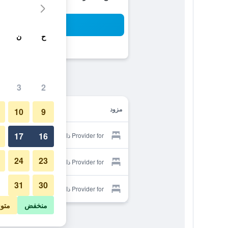
بح
ح
ن
3
2
مزود
10
9
17
16
Provider for ذا جاسمين ريزورت
24
23
Provider for ذا جاسمين ريزورت
31
30
Provider for ذا جاسمين ريزورت
منخفض
متو