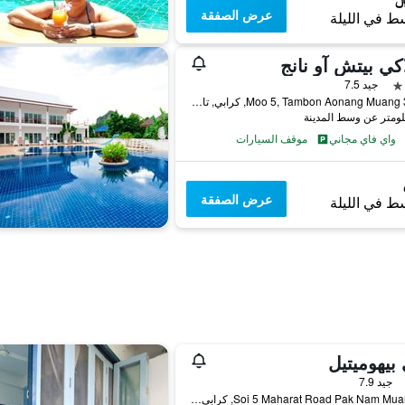
عرض الصفقة
ط في الليلة
اكي بيتش آو نانج
جيد 7.5
341-2 Moo 5, Tambon Aonang Muang, كرابي, تايلاند
واي فاي مجاني
موقف السيارات
عرض الصفقة
ط في الليلة
بيهوميتيل
جيد 7.9
52 Soi 5 Maharat Road Pak Nam Muang, كرابي, تايلاند