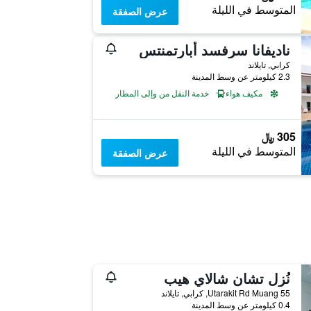
المتوسط في الليلة
عرض الصفقة
ناديفانا سرفسد أبارتمنتس
كرابي, تايلاند
2.3 كيلومتر عن وسط المدينة
مكيف هواء
خدمة النقل من وإلى المطار
305 ﷼
المتوسط في الليلة
عرض الصفقة
نُزل تشان شالاي هيب
55 Utarakit Rd Muang, كرابي, تايلاند
0.4 كيلومتر عن وسط المدينة