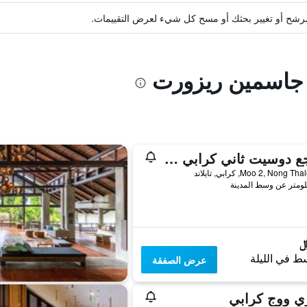
ة مرشح أو تغيير بحثك أو مسح كل شيء لعرض التقييمات.
ا جاسمين ريزورت
منتجع دوسيت ثاني كرابي بيتش
ط في الليلة
عرض الصفقة
ي ووج كرابي