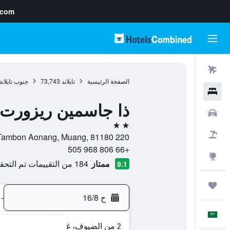
.com
رحلات طيران
الصفحة الرئيسية
تايلاند
73,743
جنوب تايلاند
فنادق
ذا جاسمين ريزورت
سيارات
2 نجمتين
حزم العروض
220 Moo 6, Tambon Aonang, Muang, 81180, كرابي, محافظة كرابي, تايلاند
+66 806 968 505
استكشاف
ممتاز
184 من التقييمات تم التحقق منها
9.1
رحلات
ح 16/8
-
العَرَبِيَّة
2 من الضيوف، غرفة واحدة