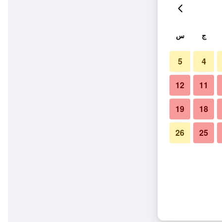
ج
س
5
4
12
11
19
18
26
25