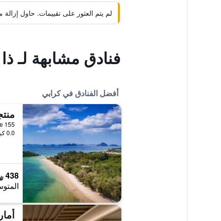
لم يتم العثور على تقييمات. حاول إزال
فنادق مشابهة لـ ذ
أفضل الفنادق في كرابي
155 Moo 2, Nong Thale, كرابي, تايلاند
0.0 كيلومتر عن وسط المدينة
438 ﷼
المتوس
أمار