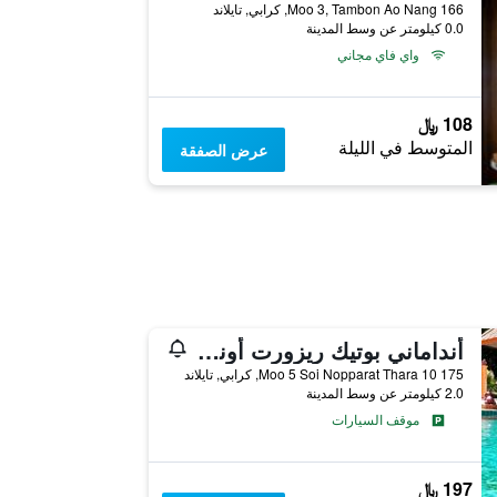
166 Moo 3, Tambon Ao Nang, كرابي, تايلاند
0.0 كيلومتر عن وسط المدينة
واي فاي مجاني
108 ﷼
المتوسط في الليلة
عرض الصفقة
أنداماني بوتيك ريزورت أونانغ كرابي
175 Moo 5 Soi Nopparat Thara 10, كرابي, تايلاند
2.0 كيلومتر عن وسط المدينة
موقف السيارات
197 ﷼