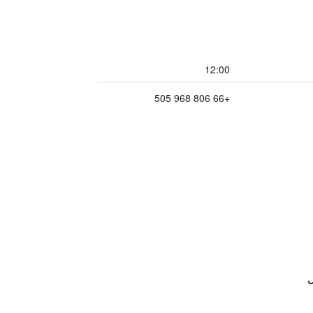
12:00
+66 806 968 505
ل