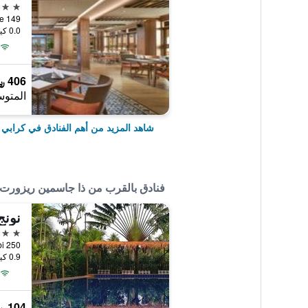
5 نجوم
0.0 كيلومتر عن وسط المدينة
406 ﷼
المتوس
شاهد المزيد من أهم الفنادق في كرابي
فنادق بالقرب من ذا جاسمين ريزورت
نونج
3 نجوم
250 Moo 6 Ao nang, Muang, Krabi, كرابي, تايلاند
0.9 كيلومتر عن وسط المدينة
104 ﷼