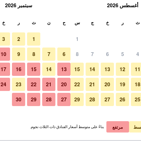
أغسطس 2026
سبتمبر 2026
ث
ث
ر
خ
ج
س
ح
ن
ث
ر
خ
3
2
1
1
10
9
8
7
6
8
7
6
5
4
17
16
15
14
13
15
14
13
12
11
عرض الأسعار
24
23
22
21
20
22
21
20
19
18
30
29
28
27
29
28
27
26
25
عرض الأسعار
عرض الأسعار
سط
مرتفع
بناءً على متوسط أسعار الفنادق ذات الثلاث نجوم.