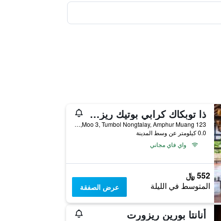
ذا توبكاك كرابي بوتيك ريزورت
123 Moo 3, Tumbol Nongtalay, Amphur Muang, كرابي, تايلاند
0.0 كيلومتر عن وسط المدينة
واي فاي مجاني
552 ﷼
المتوسط في الليلة
عرض الصفقة
أنانتا بورين ريزورت