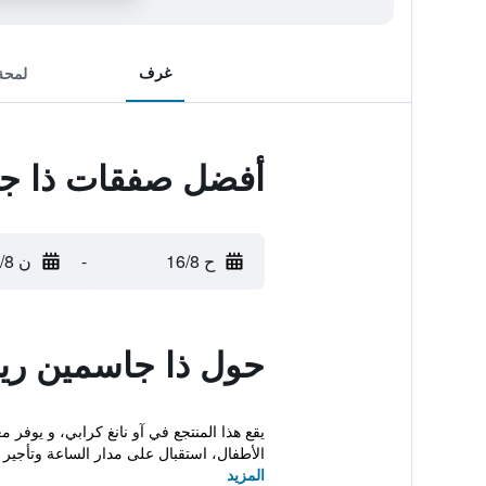
غرف
لمحة
أفضل صفقات ذا ج
ح 16/8
-
ن 17/8
حول ذا جاسمين ري
يقع هذا المنتجع في آو نانغ كرابي، و يوفر
الأطفال، استقبال على مدار الساعة وتأجير د
المزيد