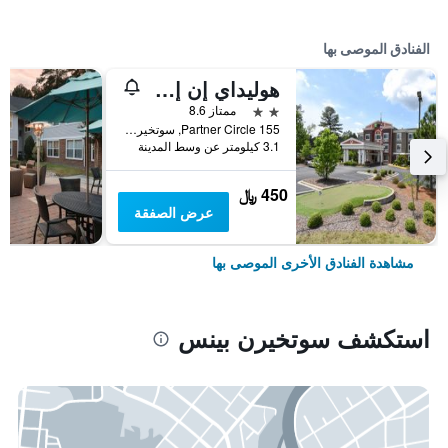
الفنادق الموصى بها
هوليداي إن إكسبرس هوتل آند سويتس سذرن باينز باي آيتش جي
2 نجمتين
ممتاز 8.6
155 Partner Circle, سوتخيرن بينس, NC, الولايات المتحدة الأميريكية
3.1 كيلومتر عن وسط المدينة
450 ﷼
عرض الصفقة
مشاهدة الفنادق الأخرى الموصى بها
استكشف سوتخيرن بينس