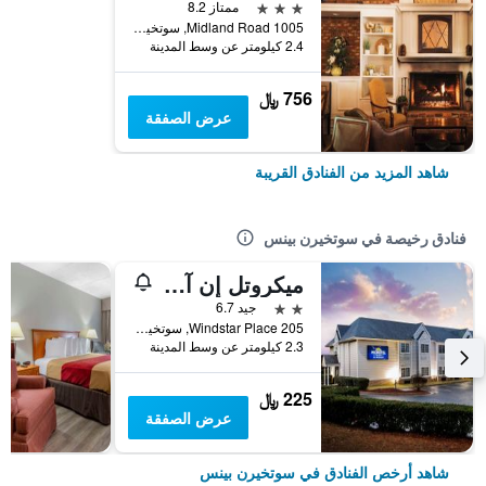
3 نجوم
ممتاز 8.2
1005 Midland Road, سوتخيرن بينس, NC, الولايات المتحدة الأميريكية
2.4 كيلومتر عن وسط المدينة
756 ﷼
عرض الصفقة
شاهد المزيد من الفنادق القريبة
فنادق رخيصة في سوتخيرن بينس
ميكروتل إن آند سويتس باي ويندام ساوثرين بينيس / بينهورست
2 نجمتين
جيد 6.7
205 Windstar Place, سوتخيرن بينس, NC, الولايات المتحدة الأميريكية
2.3 كيلومتر عن وسط المدينة
225 ﷼
عرض الصفقة
شاهد أرخص الفنادق في سوتخيرن بينس