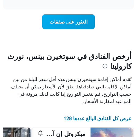
تغير
interactive
1
سعر
chart
محور
غرفة
Y
عند
العثور على صفقات
الذي
اقتراب
يعرض
تاريخ
متوسط
الإقامة
سعر
يتضمن
غرفة
المخطط
1
أرخص الفنادق في سوتخيرن بينس، نورث
محور
كارولينا
X
الذي
يعرض
تُقدم أماكن إقامة سوتخيرن بينس هذه أقل سعر لليلة من بين
عدد
أماكن الإقامة التي صادفناها. نظرًا لأن الأسعار يمكن أن تختلف
الأيام
حسب التواريخ، قم بتغيير التواريخ إذا كانت لديك مرونة في
قبل
الإقامة
المواعيد لمقارنة الأسعار.
يتضمن
المخطط
التالي
عرض كل الفنادق البالغ عددها 128
1
محور
ميكروتل إن آند سويتس باي ويندام ساوثرين بينيس / بينهورست
Y