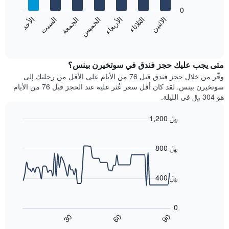
يعرض
bars.
0
الشهور.
الاثنين
الثلاثاء
الأربعاء
الخميس
الجمعة
السبت
الأحد
يتضمن
يعرض
المخطط
المخطط
End
التالي
of
التالي
interactive
1
متوسط
chart
محور
سعر
متى يجب عليك حجز فندق في سوتخيرن بينس؟
Y
غرفة
وفّر من خلال حجز فندق قبل 76 من الأيام على الأقل من رحلتك إلى
الذي
كل
سوتخيرن بينس. لقد كان أقل سعر عُثر عليه عند الحجز قبل 76 من الأيام
يعرض
يوم
هو 304 ﷼ في الليلة.
متوسط
في
سعر
الأسبوع
1,200 ﷼
غرفة
يتضمن
Line
المخطط
Chart
graphic.
chart
1
with
800 ﷼
محور
90
X
data
الذي
points.
400 ﷼
يعرض
أيام
يعرض
الأسبوع.
المخطط
0
يتضمن
التالي
60
90
30
المخطط
كيفية
End
of
التالي