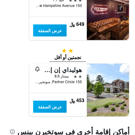
150 West New Hampshire Avenue, سوتخيرن بينس, NC, الولايات المتحدة الأميريكية
649 ﷼
عرض الصفقة
2 نجمتين
نجمتين أو أقل
هوليداي إن إكسبرس هوتل آند سويتس سذرن باينز باي آيتش جي
2 نجمتين
ممتاز 8.6
155 Partner Circle, سوتخيرن بينس, NC, الولايات المتحدة الأميريكية
453 ﷼
عرض الصفقة
أماكن إقامة أخرى في سوتخيرن بينس