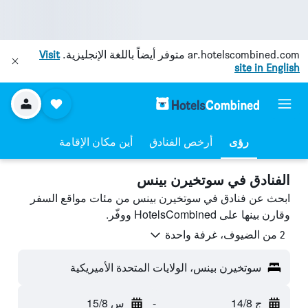
ar.hotelscombined.com
متوفر أيضاً باللغة الإنجليزية.
Visit
site in English
رؤى
أرخص الفنادق
أين مكان الإقامة
الفنادق في سوتخيرن بينس
ابحث عن فنادق في سوتخيرن بينس من مئات مواقع السفر
وقارن بينها على HotelsCombined ووفّر.
2 من الضيوف، غرفة واحدة
سوتخيرن بينس، الولايات المتحدة الأميريكية
ج 14/8
-
س 15/8