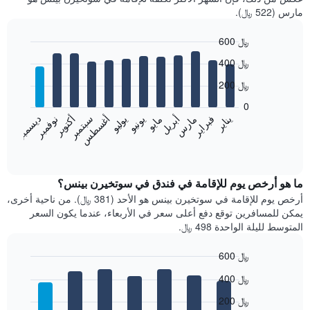
مارس (522 ﷼).
600 ﷼
Bar
Chart
400 ﷼
graphic.
chart
with
200 ﷼
12
bars.
0
فبراير
مايو
أغسطس
نوفمبر
يناير
أبريل
يوليو
أكتوبر
مارس
يونيو
سبتمبر
ديسمبر
يعرض
المخطط
End
of
التالي
interactive
متوسط
chart
سعر
ما هو أرخص يوم للإقامة في فندق في سوتخيرن بينس؟
غرفة
أرخص يوم للإقامة في سوتخيرن بينس هو الأحد (381 ﷼). من ناحية أخرى،
كل
يمكن للمسافرين توقع دفع أعلى سعر في الأربعاء، عندما يكون السعر
شهر
المتوسط لليلة الواحدة 498 ﷼.
يتضمن
المخطط
600 ﷼
1
Bar
محور
Chart
400 ﷼
graphic.
chart
X
with
الذي
200 ﷼
7