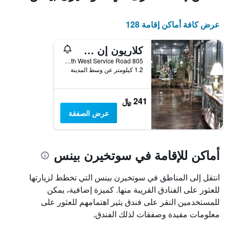
عرض كافة أماكن إقامة 128
كلاريون إن ساذرن باينز - بينهورست
805 South West Service Road, سوتخيرن بينس, NC, الولايات المتحدة الأميريكية
1.2 كيلومتر عن وسط المدينة
241 ﷼
عرض الصفقة
أماكن للإقامة في سوتخيرن بينس
انتقل إلى المناطق في سوتخيرن بينس التي تخطط لزيارتها
للعثور على الفنادق القريبة منها. كميزة إضافية، يمكن
للمستخدمين النقر على فندق يثير اهتمامهم للعثور على
معلومات مفيدة وصفقات لذلك الفندق.