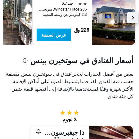
الذي
2 نجمتين
جيد 6.7
يعرض
205 Windstar Place, سوتخيرن بينس, NC, الولايات المتحدة الأميريكية
2.3 كيلومتر عن وسط المدينة
متوسط
سعر
غرفة
226 ﷼
عرض الصفقة
أسعار الفنادق في سوتخيرن بينس
بعض من أفضل الخيارات لحجز فندق في سوتخيرن بينس مصنفة
حسب فئة الفندق. لقد قمنا بتسليط الضوء على أماكن الإقامة
الأكثر شهرة وفقًا لمستخدمينا بالإضافة إلى أفضلها قيمة ضمن
كل فئة فندق.
3 نجوم
3 نجوم
ذا جيفيرسون إن
3 نجوم
جيد 7.7