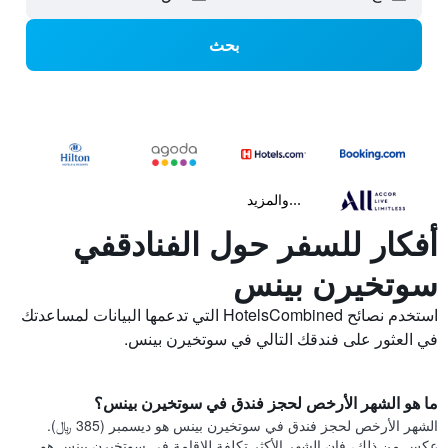
بحث
...والمزيد
أفكار للسفر حول الفنادقفي
سوتخيرن بينس
استخدم نصائح HotelsCombined التي تدعمها البيانات لمساعدتك
في العثور على فندقك التالي في سوتخيرن بينس.
ما هو الشهر الأرخص لحجز فندق في سوتخيرن بينس؟
الشهر الأرخص لحجز فندق في سوتخيرن بينس هو ديسمبر (385 ﷼).
عكس من ذلك، فإن الشهر الأكثر تكلفة للإقامة في سوتخيرن بينس هو