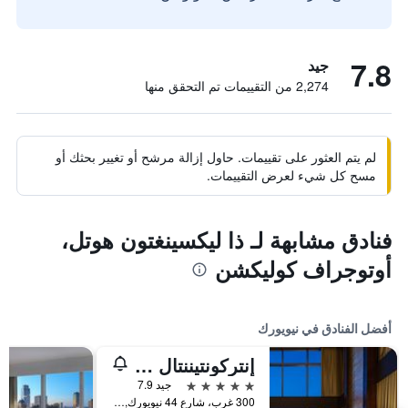
7.8
جيد
2,274 من التقييمات تم التحقق منها
لم يتم العثور على تقييمات. حاول إزالة مرشح أو تغيير بحثك أو
مسح كل شيء لعرض التقييمات.
فنادق مشابهة لـ ذا ليكسينغتون هوتل،
أوتوجراف كوليكشن
أفضل الفنادق في نيويورك
إنتركونتيننتال نيويورك تاميز سكوير
5 نجوم
جيد 7.9
300 غرب، شارع 44 نيويورك, نيويورك, NY, الولايات المتحدة الأميريكية