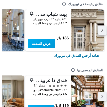
فنادق رخيصة في نيويورك
بيت شباب سنترال بارك ويست
201 شارع 87 غرب, نيويورك, NY, الولايات المتحدة الأميريكية
3.7 كيلومتر عن وسط المدينة
186 ﷼
عرض الصفقة
شاهد أرخص الفنادق في نيويورك
الفنادق الموصى بها
فندق ذا غريينيتش
5 نجوم
ممتاز 9.1
377 Greenwich Street, نيويورك, NY, الولايات المتحدة الأميريكية
4.5 كيلومتر عن وسط المدينة
5,119 ﷼