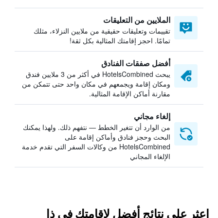
الملايين من التعليقات
تقييمات وتعليقات حقيقية من ملايين النزلاء، مثلك
تمامًا. احجز إقامتك المثالية بكل ثقة!
أفضل صفقات الفنادق
يبحث HotelsCombined في أكثر من 3 ملايين فندق
ومكان إقامة ويجمعهم في مكان واحد حتى تتمكن من
مقارنة أماكن الإقامة المثالية.
إلغاء مجاني
من الوارد أن تتغير الخطط — نتفهم ذلك. ولهذا يمكنك
البحث وحجز فنادق وأماكن إقامة على
HotelsCombined من وكالات السفر التي تقدم خدمة
الإلغاء المجاني
اعثر على نتائج أفضل لإقامتك في ذا