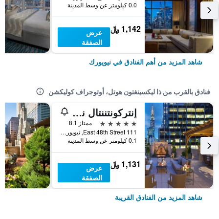
0.0 كيلومتر عن وسط المدينة
1,142 ﷼
عرض
الصفقة
شاهد المزيد من أهم الفنادق في نيويورك
فنادق بالقرب من ذا ليكسينغتون هوتل، أوتوجراف كوليكشن
إنتركونتننتال نيويورك باركلي
5 نجوم
ممتاز 8.1
111 East 48th Street, نيويورك, NY, الولايات المتحدة الأميريكية
0.1 كيلومتر عن وسط المدينة
1,131 ﷼
عرض
الصفقة
شاهد المزيد من الفنادق القريبة