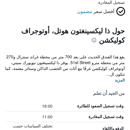
تسجيل المغادرة.
أفضل سعر
مضمون
حول ذا ليكسينغتون هوتل، أوتوجراف
كوليكشن
يقع هذا الفندق الحديث على بعد 700 متر من محطة غراند سنترال و270
متر من محطة مترو 51st Street. يوفر ذا ليكسينغتون نيويورك سيتي،
أوتوغراف كوليكشن غرفًا مع أثاث من الخشب الداكن وستائر معتمة، كما
تتكون ال...
المزيد
من الجيد أن تعلم
16:00
وقت تسجيل الصعود للطائرة
11:00
وقت تسجيل المغادرة
تختلف السياسات حسب
الدفع والإلغاء