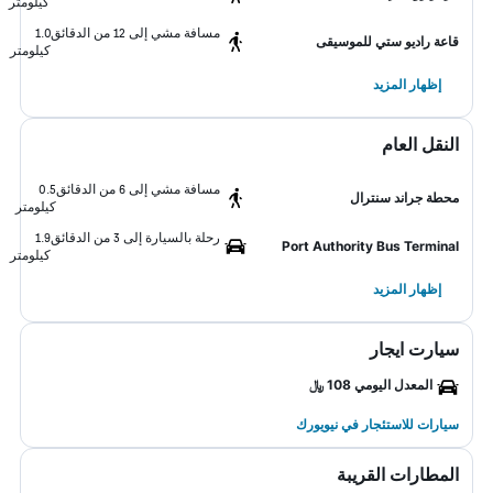
كيلومتر
مسافة مشي إلى 12 من الدقائق
1.0
قاعة راديو ستي للموسيقى
كيلومتر
إظهار المزيد
النقل العام
مسافة مشي إلى 6 من الدقائق
0.5
محطة جراند سنترال
كيلومتر
رحلة بالسيارة إلى 3 من الدقائق
1.9
Port Authority Bus Terminal
كيلومتر
إظهار المزيد
سيارت ايجار
المعدل اليومي 108 ﷼
سيارات للاستئجار في نيويورك
المطارات القريبة