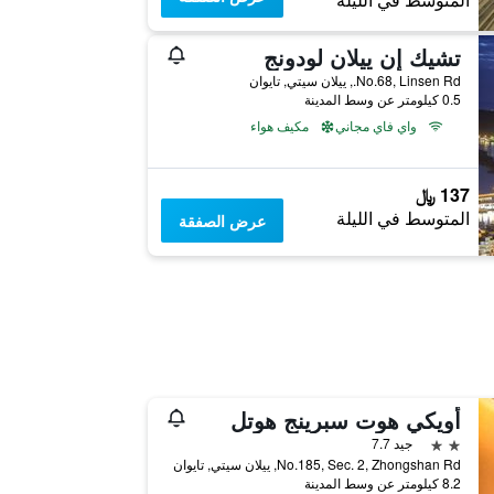
المتوسط في الليلة
تشيك إن ييلان لودونج
No.68, Linsen Rd., ييلان سيتي, تايوان
0.5 كيلومتر عن وسط المدينة
واي فاي مجاني
مكيف هواء
137 ﷼
المتوسط في الليلة
عرض الصفقة
أويكي هوت سبرينج هوتل
2 نجمتين
جيد 7.7
No.185, Sec. 2, Zhongshan Rd, ييلان سيتي, تايوان
8.2 كيلومتر عن وسط المدينة