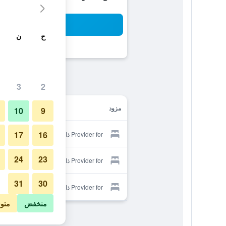
بح
ح
ن
3
2
مزود
10
9
17
16
Provider for ذا لايون هوتل
24
23
Provider for ذا لايون هوتل
31
30
Provider for ذا لايون هوتل
منخفض
متو