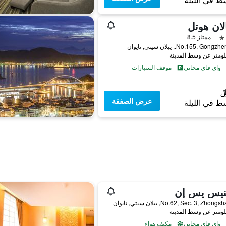
ط في الليلة
لان هوتل
ممتاز 8.5
No.155, Go., ييلان سيتي, تايوان
واي فاي مجاني
موقف السيارات
عرض الصفقة
ط في الليلة
ينيس يس إن
No.62, Sec. 3, Zho, ييلان سيتي, تايوان
واي فاي مجاني
مكيف هواء