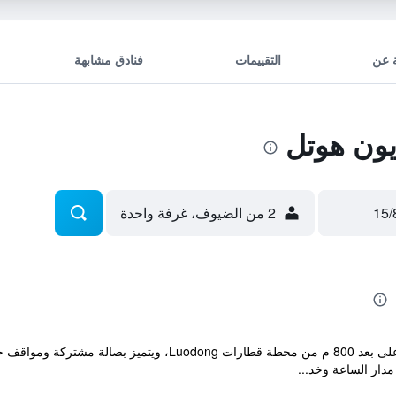
 عن
التقييمات
فنادق مشابهة
يون هوتل
2 من الضيوف، غرفة واحدة
يقع مكان إقامة "Lion Hotel" في ليودونغ، على بعد 800 م من محطة ق