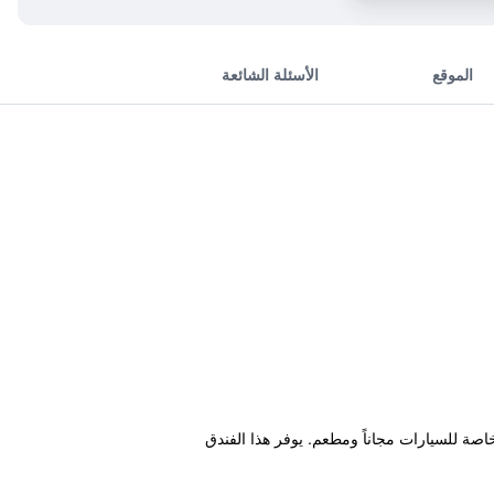
الموقع
الأسئلة الشائعة
طارات Luodong، ويتميز بصالة مشتركة ومواقف خاصة للسيارات مجاناً ومطعم. يوفر هذا الفندق