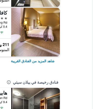
المتوس
كافا
3 نجوم
ngzheng Rd
0.4 كيلومتر عن وسط المدينة
211 ﷼
المتوس
شاهد المزيد من الفنادق القريبة
فنادق رخيصة في ييلان سيتي
هاب
ngshan Rd
9.4 كيلومتر عن وسط المدينة