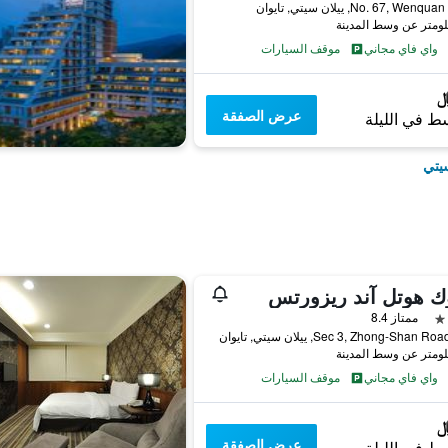
No. 67, We, ييلان سيتي, تايوان
واي فاي مجاني
موقف السيارات
عرض الصفقة
ط في الليلة
سيتي
ك هوتل آند ريزورتس
ممتاز 8.4
واي فاي مجاني
موقف السيارات
عرض الصفقة