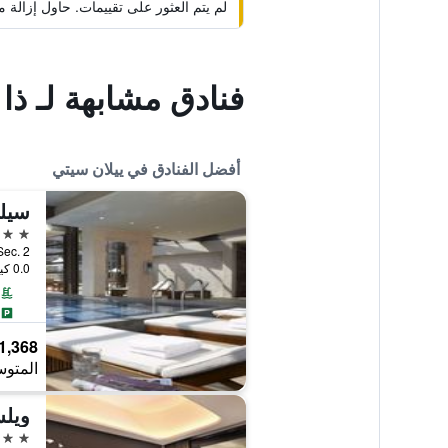
لم يتم العثور على تقييمات. حاول إزال
فنادق مشابهة لـ ذا
أفضل الفنادق في ييلان سيتي
سيلك
5 نجوم
d., Sec. 2
0.0 كيلومتر عن وسط المدينة
1,368 ﷼
المتوس
5 نجوم