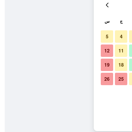
ج
س
5
4
12
11
19
18
26
25