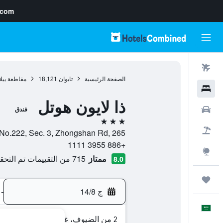
.com
رحلات طيران
الصفحة الرئيسية
تايوان
18,121
مقاطعة ييل
فنادق
ذا لايون هوتل
سيارات
فندق
3 نجوم
حزم العروض
No.222, Sec. 3, Zhongshan Rd, 265, ييلان سيتي, مقاطعة ييلان, تايوان
+886 3955 1111
استكشاف
ممتاز
715 من التقييمات تم التحقق منها
8.0
رحلات
ج 14/8
-
العَرَبِيَّة
2 من الضيوف، غرفة واحدة