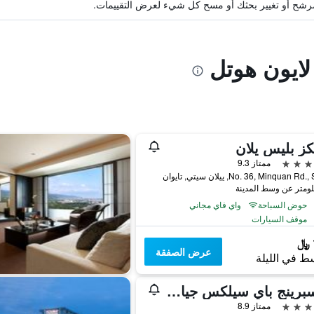
ة مرشح أو تغيير بحثك أو مسح كل شيء لعرض التقييمات.
 لايون هوتل
ز بليس يلان
ممتاز 9.3
No. 36, Minquan R, ييلان سيتي, تايوان
حوض السباحة
واي فاي مجاني
موقف السيارات
عرض الصفقة
ط في الليلة
ويلسبرينج باي سيلكس جياو شي
ممتاز 8.9