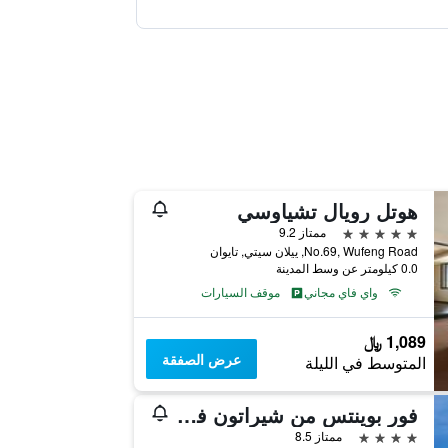
هوتل رويال تشياوسي
5 نجوم
ممتاز 9.2
No.69, Wufeng Road, ييلان سيتي, تايوان
0.0 كيلومتر عن وسط المدينة
واي فاي مجاني
موقف السيارات
1,089 ﷼
عرض الصفقة
المتوسط في الليلة
فور بوينتس من شيراتون في ييلان، جاوشي
4 نجوم
ممتاز 8.5