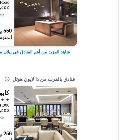
nquan Road
0.0 كيلومتر عن وسط المدينة
550 ﷼
المتوس
شاهد المزيد من أهم الفنادق في ييلان 
فنادق بالقرب من ذا لايون هوتل
كابو
3 نجوم
306, Sec 3, Zhong-Shan Road, ييلان سيتي, تايوان
0.2 كيلومتر عن وسط المدينة
256 ﷼