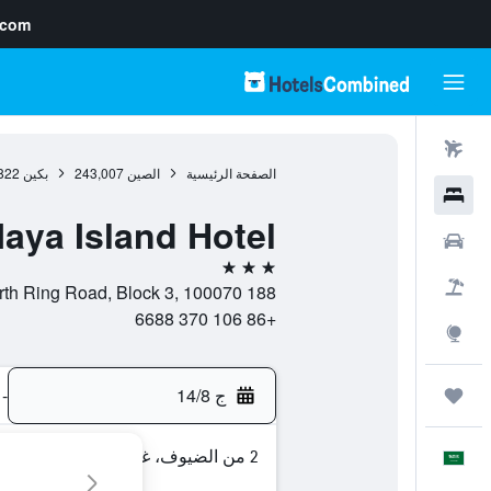
.com
رحلات طيران
الصفحة الرئيسية
الصين
243,007
بكين
822
فنادق
aya Island Hotel
سيارات
3 نجوم
حزم العروض
188 South Fourth Ring Road, Block 3, 100070, بكين, مقاطعة بكين, الصين
+86 106 370 6688
استكشاف
ج 14/8
-
رحلات
2 من الضيوف، غرفة واحدة
العَرَبِيَّة