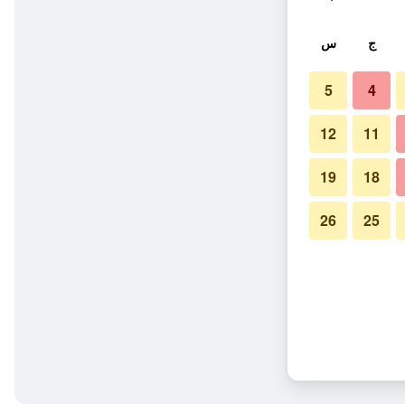
ج
س
5
4
12
11
19
18
26
25