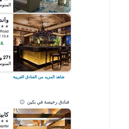
المتوس
واند
5 نجوم
han Road
10.4 كيلومتر عن وسط المدينة
271 ﷼
المتوس
شاهد المزيد من الفنادق القريبة
فنادق رخيصة في بكين
4 نجوم
 Capital