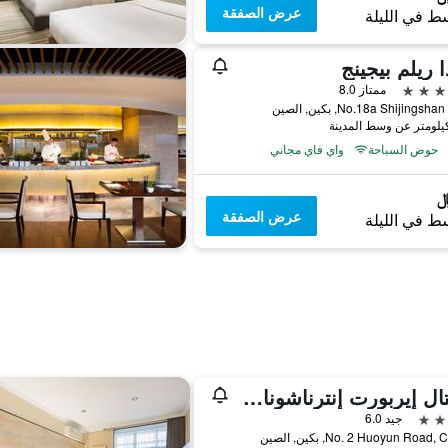
عرض الصفقة
ط في الليلة
ا ريلم بيجينج
ممتاز 8.0
No.18a Shijings, بكين, الصين
حوض السباحة
واي فاي مجاني
عرض الصفقة
ط في الليلة
كابيتال إيربورت إنترناشونال هوتل
جيد 6.0
No. 2 Huoyun Road,, بكين, الصين