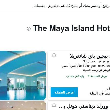
ة مرشح أو تغيير بحثك أو مسح كل شيء لعرض التقييمات.
بيجين باي شانغريلا
ممتاز 9.2
No 1 Jianguomenwai, بكين, الصين
حوض السباحة
واي فاي مجاني
عرض الصفقة
ط في الليلة
صن وورلد ديناستي هوتل بكين وانج فوجينج