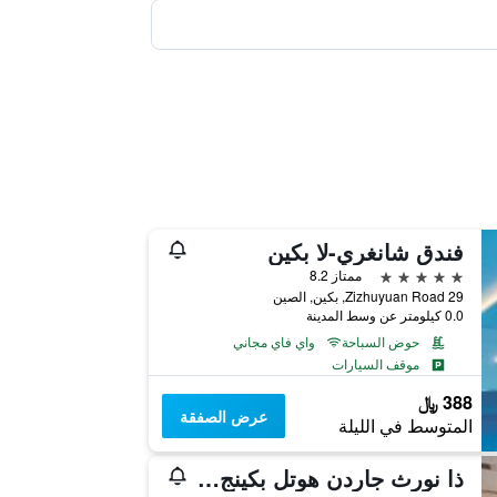
فندق شانغري-لا بكين
5 نجوم
ممتاز 8.2
29 Zizhuyuan Road, بكين, الصين
0.0 كيلومتر عن وسط المدينة
حوض السباحة
واي فاي مجاني
موقف السيارات
388 ﷼
عرض الصفقة
المتوسط في الليلة
ذا نورث جاردن هوتل بكينج وانج فو جينج