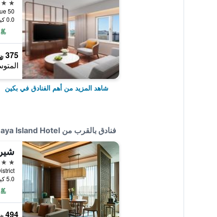
5 نجوم
50 Wangfujing Avenue, بكين, الصين
0.0 كيلومتر عن وسط المدينة
375 ﷼
المتوس
شاهد المزيد من أهم الفنادق في بكين
فنادق بالقرب من The Maya Island Hotel
شيرا
5 نجوم
5.0 كيلومتر عن وسط المدينة
494 ﷼