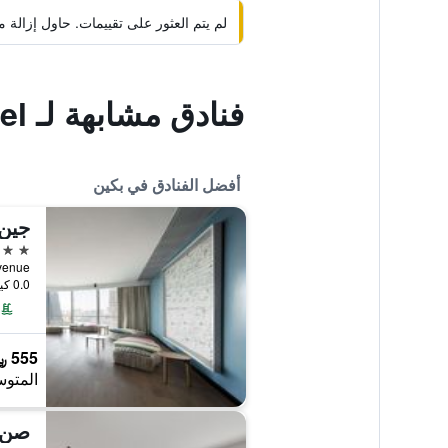
لم يتم العثور على تقييمات. حاول إزال
فنادق مشابهة لـ The Maya Island Hotel
أفضل الفنادق في بكين
جين 
5 نجوم
 Avenue
0.0 كيلومتر عن وسط المدينة
555 ﷼
المتوس