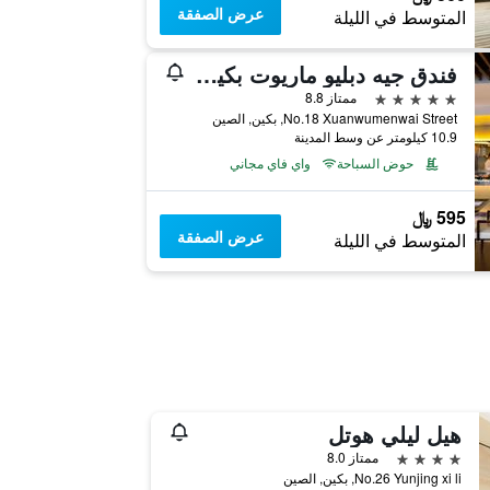
عرض الصفقة
المتوسط في الليلة
فندق جيه دبليو ماريوت بكين سنترال
5 نجوم
ممتاز 8.8
No.18 Xuanwumenwai Street, بكين, الصين
10.9 كيلومتر عن وسط المدينة
حوض السباحة
واي فاي مجاني
595 ﷼
عرض الصفقة
المتوسط في الليلة
هيل ليلي هوتل
4 نجوم
ممتاز 8.0
No.26 Yunjing xi li, بكين, الصين