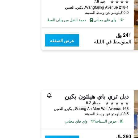
4 نجوم
جيد 7.9
218-1 Wangfujing Avenue, بكين, الصين
0.0 كيلومتر عن وسط المدينة
واي فاي مجاني
خدمة النقل من وإلى المطار
241 ﷼
عرض الصفقة
المتوسط في الليلة
دبل تري باي هيلتون بكين
5 نجوم
ممتاز 8.2
168 Guang An Men Wai Avenue., بكين, الصين
8.5 كيلومتر عن وسط المدينة
حوض السباحة
واي فاي مجاني
360 ﷼