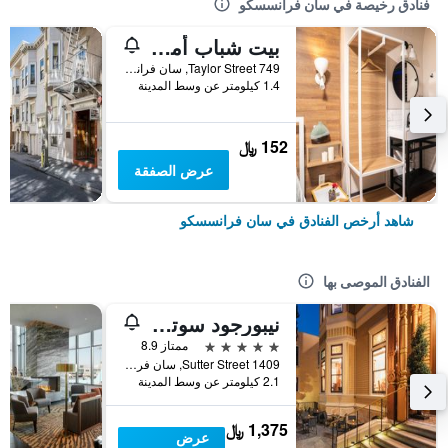
فنادق رخيصة في سان فرانسسكو
بيت شباب أمستردام
749 Taylor Street, سان فرانسسكو, CA, الولايات المتحدة الأميريكية
1.4 كيلومتر عن وسط المدينة
152 ﷼
عرض الصفقة
شاهد أرخص الفنادق في سان فرانسسكو
الفنادق الموصى بها
نيبورجود سوتر مانشن
5 نجوم
ممتاز 8.9
1409 Sutter Street, سان فرانسسكو, CA, الولايات المتحدة الأميريكية
2.1 كيلومتر عن وسط المدينة
1,375 ﷼
عرض