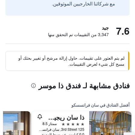
مع شركائنا الخارجيين الموثوقين.
7.6
جيد
3,347 من التقييمات تم التحقق منها
لم يتم العثور على تقييمات. حاول إزالة مرشح أو تغيير بحثك أو
مسح كل شيء لعرض التقييمات.
فنادق مشابهة لـ فندق ذا موسر
أفضل الفنادق في سان فرانسسكو
ذا سان ريجيس سان فرانسيسكو
5 نجوم
ممتاز 8.5
125 3rd Street, سان فرانسسكو, CA, الولايات المتحدة الأميريكية
0.0 كيلومتر عن وسط المدينة