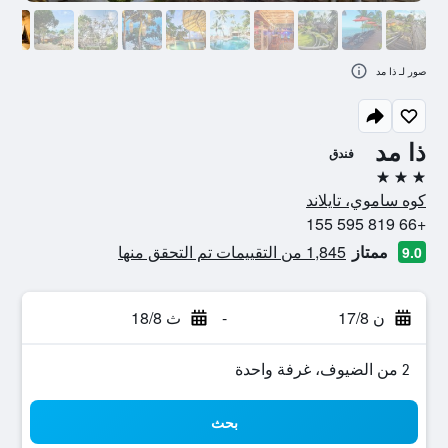
صور لـ ذا مد
ذا مد
فندق
3 نجوم
كوه ساموي، تايلاند
+66 819 595 155
ممتاز
1,845 من التقييمات تم التحقق منها
9.0
ن 17/8
-
ث 18/8
2 من الضيوف، غرفة واحدة
بحث