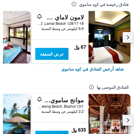
فنادق رخيصة في كوه ساموي
لامون لاماي ريزيدنس
128/17-18 Lamai Beach, كوه ساموي, تايلاند
6.9 كيلومتر عن وسط المدينة
67 ﷼
عرض الصفقة
شاهد أرخص الفنادق في كوه ساموي
الفنادق الموصى بها
موانج ساموي سبا ريزورت
13/1 Moo2, Chaweng Beach, Bophut, كوه ساموي, تايلاند
2.2 كيلومتر عن وسط المدينة
635 ﷼