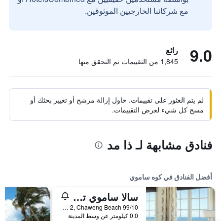
مع شركائنا الخارجيين الموثوقين.
9.0
رائع
1,845 من التقييمات تم التحقق منها
لم يتم العثور على تقييمات. حاول إزالة مرشح أو تغيير بحثك أو
مسح كل شيء لعرض التقييمات.
فنادق مشابهة لـ ذا مد
أفضل الفنادق في كوه ساموي
سالا ساموي تشاوينج بيتش ريزورت
99/10 Moo 2, Chaweng Beach, كوه ساموي, تايلاند
0.0 كيلومتر عن وسط المدينة