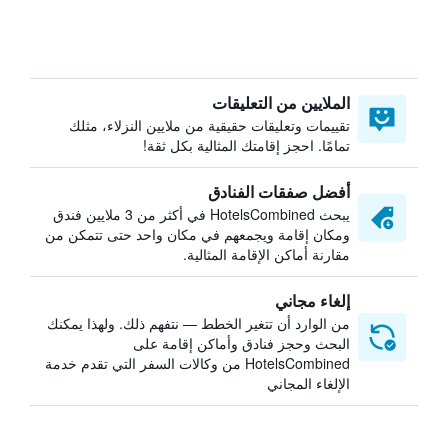
الملايين من التعليقات
تقييمات وتعليقات حقيقية من ملايين النزلاء، مثلك
تمامًا. احجز إقامتك المثالية بكل ثقة!
أفضل صفقات الفنادق
يبحث HotelsCombined في أكثر من 3 ملايين فندق
ومكان إقامة ويجمعهم في مكان واحد حتى تتمكن من
مقارنة أماكن الإقامة المثالية.
إلغاء مجاني
من الوارد أن تتغير الخطط — نتفهم ذلك. ولهذا يمكنك
البحث وحجز فنادق وأماكن إقامة على
HotelsCombined من وكالات السفر التي تقدم خدمة
الإلغاء المجاني