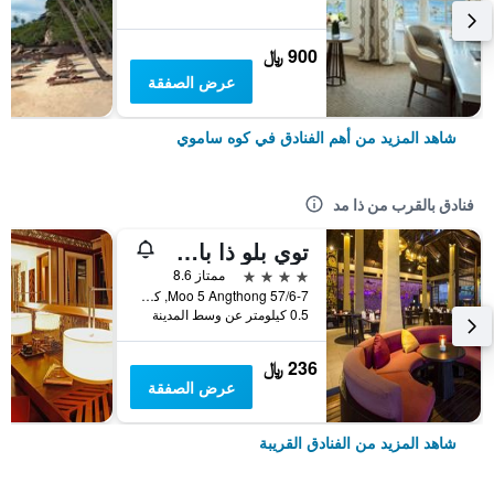
900 ﷼
عرض الصفقة
شاهد المزيد من أهم الفنادق في كوه ساموي
فنادق بالقرب من ذا مد
توي بلو ذا باسيدج ساموي بول فيلاس ويذ برايفت بيتش ريزورت
4 نجوم
ممتاز 8.6
57/6-7 Moo 5 Angthong, كوه ساموي, تايلاند
0.5 كيلومتر عن وسط المدينة
236 ﷼
عرض الصفقة
شاهد المزيد من الفنادق القريبة