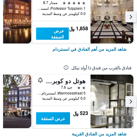
5 نجوم
ممتاز 8.7
Professor Tulpplein 1, امستردام, مقاطعة شمال هولندا, هولندا
0.0 كيلومتر عن وسط المدينة
1,858 ﷼
عرض
الصفقة
شاهد المزيد من أهم الفنادق في امستردام
فنادق بالقرب من فندق ذا أولد نيكل
هوتل دو كوبر مولين
2 نجمتين
جيد 7.6
Warmoesstraat 5, امستردام, مقاطعة شمال هولندا, هولندا
0.0 كيلومتر عن وسط المدينة
523 ﷼
عرض الصفقة
شاهد المزيد من الفنادق القريبة