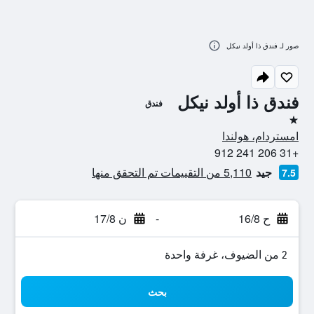
صور لـ فندق ذا أولد نيكل
فندق ذا أولد نيكل
فندق
نجمة واحدة
امستردام، هولندا
+31 206 241 912
جيد
5,110 من التقييمات تم التحقق منها
7.5
ح 16/8
-
ن 17/8
2 من الضيوف، غرفة واحدة
بحث