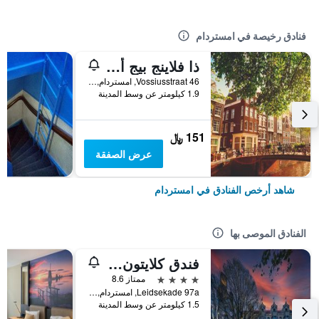
فنادق رخيصة في امستردام
ذا فلاينج بيج أبتاون هوستل
Vossiusstraat 46, امستردام, مقاطعة شمال هولندا, هولندا
1.9 كيلومتر عن وسط المدينة
151 ﷼
عرض الصفقة
شاهد أرخص الفنادق في امستردام
الفنادق الموصى بها
فندق كلايتون أمستردام أمريكان
4 نجوم
ممتاز 8.6
Leidsekade 97a, امستردام, مقاطعة شمال هولندا, هولندا
1.5 كيلومتر عن وسط المدينة