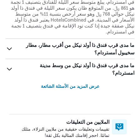
في امستردام، يبلغ متوسط ​​سعر الليلة للفنادق بتصنيف 1 نجمة
هو 861 ﷼. من المتوقع ظان يكون سعر الليلة في فندق ذا أولد
نيكل حوالي 768 ﷼ وهو سعر أرخص بنسبة 11% من متوسط
الأسعار في المدينة. في HotelsCombined يعتبر فندق ذا أولد
نيكل صفقة جيدة إذا كنت تود الإقامة في فندق بتصنيف 1 نجمة
في امستردام.
ما مدى قرب فندق ذا أولد نيكل من أقرب مطار، مطار
سخيبول أمستردام؟
ما مدى قرب فندق ذا أولد نيكل من وسط مدينة
امستردام؟
عرض المزيد من الأسئلة الشائعة
الملايين من التعليقات
تقييمات وتعليقات حقيقية من ملايين النزلاء، مثلك
تمامًا. احجز إقامتك المثالية بكل ثقة!