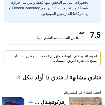
الحجوزات التي تم التحقق منها فقط والتي تم إجراؤها
بواسطة مستخدمين حقيقيين مع HotelsCombined أو
مع شركائنا الخارجيين الموثوقين.
7.5
جيد
5,110 من التقييمات تم التحقق منها
لم يتم العثور على تقييمات. حاول إزالة مرشح أو تغيير بحثك أو
مسح كل شيء لعرض التقييمات.
فنادق مشابهة لـ فندق ذا أولد نيكل
أفضل الفنادق في امستردام
إنتركونتيننتال أمستل أمستردام