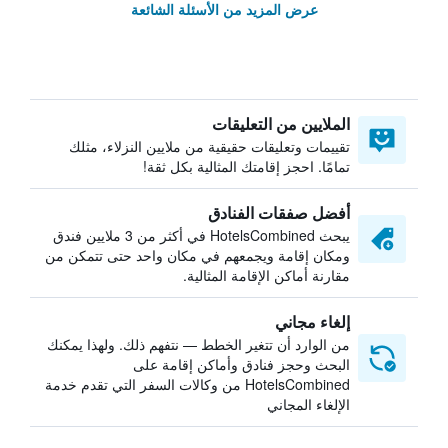
عرض المزيد من الأسئلة الشائعة
الملايين من التعليقات
تقييمات وتعليقات حقيقية من ملايين النزلاء، مثلك
تمامًا. احجز إقامتك المثالية بكل ثقة!
أفضل صفقات الفنادق
يبحث HotelsCombined في أكثر من 3 ملايين فندق
ومكان إقامة ويجمعهم في مكان واحد حتى تتمكن من
مقارنة أماكن الإقامة المثالية.
إلغاء مجاني
من الوارد أن تتغير الخطط — نتفهم ذلك. ولهذا يمكنك
البحث وحجز فنادق وأماكن إقامة على
HotelsCombined من وكالات السفر التي تقدم خدمة
الإلغاء المجاني