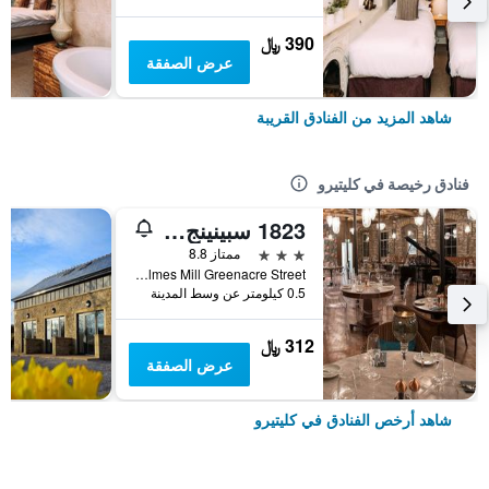
390 ﷼
عرض الصفقة
شاهد المزيد من الفنادق القريبة
فنادق رخيصة في كليتيرو
1823 سبينينج بلوك
3 نجوم
ممتاز 8.8
Holmes Mill Greenacre Street, كليتيرو, المملكة المتحدة
0.5 كيلومتر عن وسط المدينة
312 ﷼
عرض الصفقة
شاهد أرخص الفنادق في كليتيرو