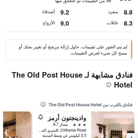
98 من التقييمات تم التحقق منها
9.2
8.8
منفرد
أصدقاء
9.0
8.3
عائلات
الأزواج
لم يتم العثور على تقييمات. حاول إزالة مرشح أو تغيير بحثك أو
مسح كل شيء لعرض التقييمات.
فنادق مشابهة لـ The Old Post House
Hotel
فنادق بالقرب من The Old Post House Hotel
وادينجتون أرمز
3 نجوم
ممتاز 8.7
Clitheroe Road, كليتيرو, المملكة المتحدة
2.3 كيلومتر عن وسط المدينة