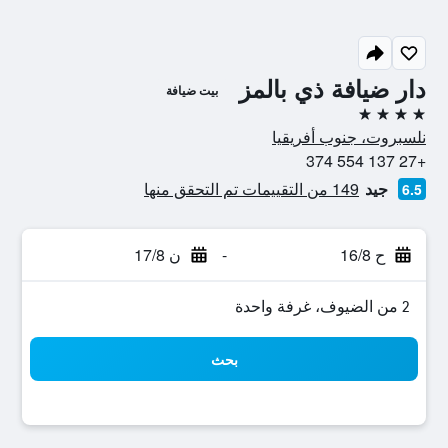
دار ضيافة ذي بالمز
بيت ضيافة
4 نجوم
نلسبروت، جنوب أفريقيا
+27 137 554 374
جيد
149 من التقييمات تم التحقق منها
6.5
ح 16/8
-
ن 17/8
2 من الضيوف، غرفة واحدة
بحث