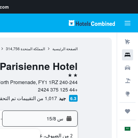
.com
رحلات طيران
الصفحة الرئيسية
المملكة المتحدة
314,756
فنادق
Parisienne Hotel
سيارات
2 نجمتين
حزم العروض
240-244 North Promenade, FY1 1RZ, بلاكبول, إنجلترا, المملكة المتحدة
+44 125 375 2424
استكشاف
جيد
1,017 من التقييمات تم التحقق منها
6.3
رحلات
س 15/8
-
العَرَبِيَّة
2 من الضيوف، غرفة واحدة