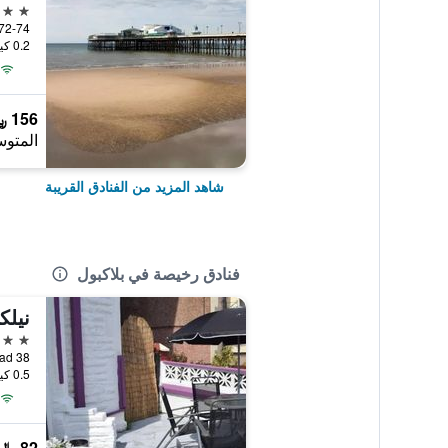
3 نجوم
72-74 Dickson Road, بلاكبول, المملكة المت
0.2 كيلومتر عن وسط المدينة
156 ﷼
المتوس
شاهد المزيد من الفنادق القريبة
فنادق رخيصة في بلاكبول
نيلك
2 نجمتين
38 Palatine Road, بلاكبول, المملكة المتحدة
0.5 كيلومتر عن وسط المدينة
82 ﷼