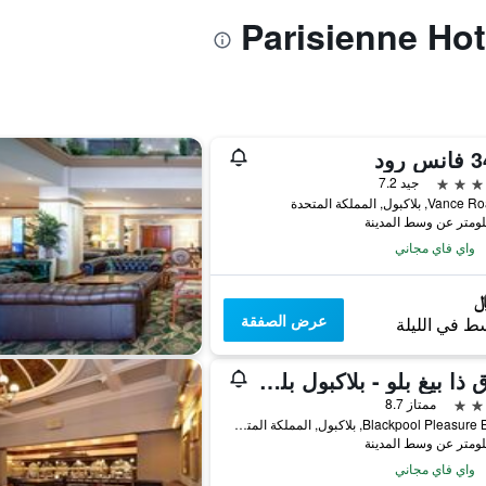
جيد 7.2
واي فاي مجاني
عرض الصفقة
ط في الليلة
فندق ذا بيغ بلو - بلاكبول بليجَر بيتش
ممتاز 8.7
Blackpool Pleasure Beach, بلاكبول, المملكة المتحدة
واي فاي مجاني