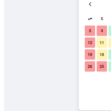
ج
س
5
4
12
11
19
18
26
25