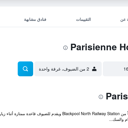
 عن
التقييمات
فنادق مشابهة
2 من الضيوف، غرفة واحدة
يوجد الفندق ضمن مسافة عشر دقائق تنزهاً من l North Railway Station
م والسك...