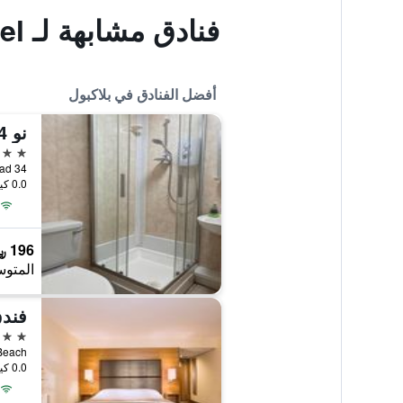
فنادق مشابهة لـ Parisienne Hotel
أفضل الفنادق في بلاكبول
نو 34 فانس رود
5 نجوم
34 Vance Road, بلاكبول, المملكة المتحدة
0.0 كيلومتر عن وسط المدينة
196 ﷼
المتوس
4 نجوم
0.0 كيلومتر عن وسط المدينة