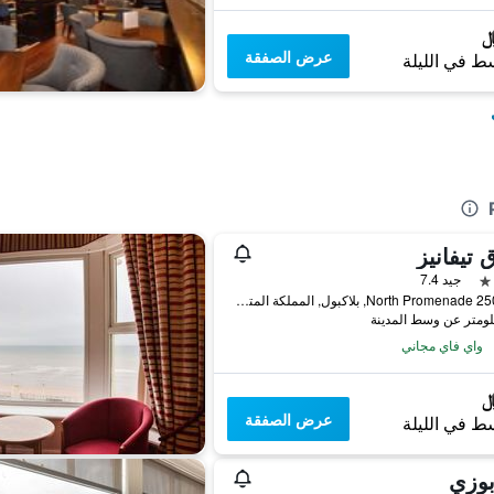
عرض الصفقة
ط في الليلة
 تيفانيز
جيد 7.4
250-262 North Promenade, بلاكبول, المملكة المتحدة
واي فاي مجاني
عرض الصفقة
ط في الليلة
بوزي