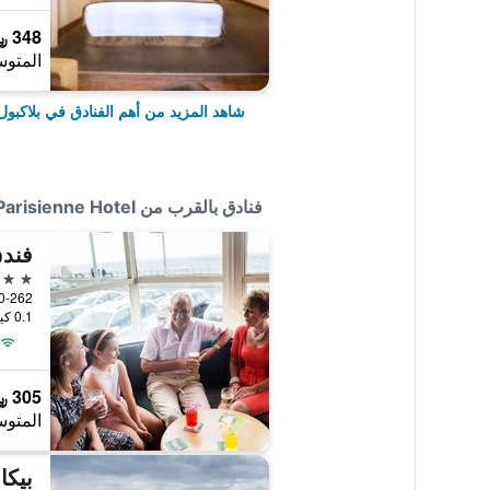
348 ﷼
المتوس
شاهد المزيد من أهم الفنادق في بلاكبول
فنادق بالقرب من Parisienne Hotel
فندق
3 نجوم
0.1 كيلومتر عن وسط المدينة
305 ﷼
المتوس
بيكا