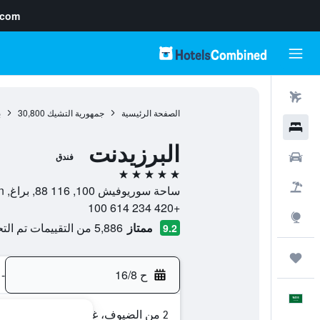
.com
رحلات طيران
الصفحة الرئيسية
جمهورية التشيك
30,800
ب
فنادق
البرزيدنت
سيارات
فندق
5 نجوم
حزم العروض
ساحة سوريوفيش 100, 116 88, براغ, Prague Region, جمهورية التشيك
+420 234 614 100
استكشاف
ممتاز
5,886 من التقييمات تم التحقق منها
9.2
رحلات
ح 16/8
-
العَرَبِيَّة
2 من الضيوف، غرفة واحدة