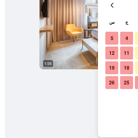
ج
س
5
4
12
11
1/36
سبا
19
18
26
25