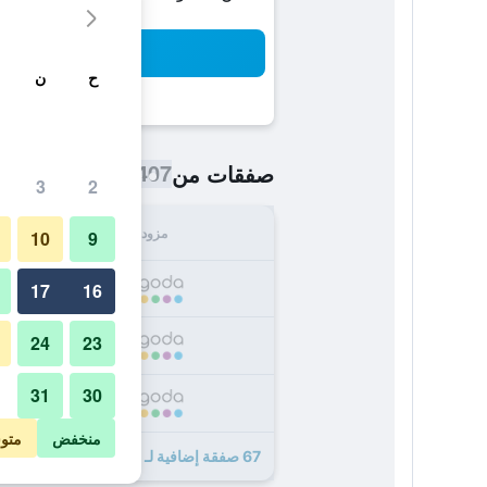
بح
ح
ن
407 ﷼
صفقات من
/
أرخص سعر اللي
3
2
مزود
الإجما
10
9
407
17
16
24
23
448
31
30
495
منخفض
متو
67 صفقة إضافية لـ البرزيدنت