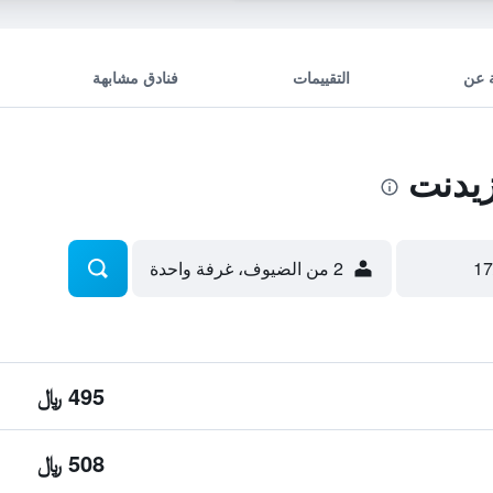
 عن
التقييمات
فنادق مشابهة
يدنت
2 من الضيوف، غرفة واحدة
495 ﷼
508 ﷼