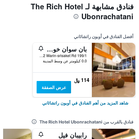
فنادق مشابهة لـ The Rich Hotel
Ubonrachatani
أفضل الفنادق في أوبون راتشاثاني
بان سوان خونتا جولف ريزوت
199/1 Moo2 Warin-srisaket Rd., أوبون راتشاثاني, تايلاند
0.0 كيلومتر عن وسط المدينة
114 ﷼
عرض الصفقة
شاهد المزيد من أهم الفنادق في أوبون راتشاثاني
فنادق بالقرب من The Rich Hotel Ubonrachatani
رابيبان فيل