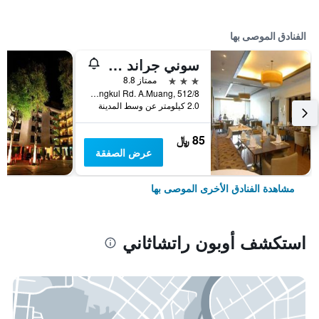
الفنادق الموصى بها
سوني جراند هوتل
3 نجوم
ممتاز 8.8
Chayangkul Rd. A.Muang, 512/8, أوبون راتشاثاني, تايلاند
2.0 كيلومتر عن وسط المدينة
85 ﷼
عرض الصفقة
مشاهدة الفنادق الأخرى الموصى بها
استكشف أوبون راتشاثاني