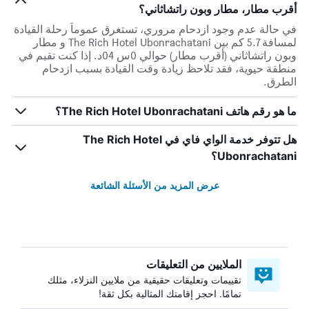
أقرب مطار، مطار وبون راتشاثاني؟
في حالة عدم وجود ازدحام مروري، تستغرق عموماً رحلة القيادة
لمسافة 5.7 كم بين The Rich Hotel Ubonrachatani و مطار
وبون راتشاثاني (أقرب مطار) حوالي 0س 04د. إذا كنت تقيم في
منطقة حيوية، فقد تلاحظ زيادة وقت القيادة بسبب ازدحام
الطرق.
ما هو رقم هاتف The Rich Hotel Ubonrachatani؟
هل تتوفر خدمة الواي فاي في The Rich Hotel
Ubonrachatani؟
عرض المزيد من الأسئلة الشائعة
الملايين من التعليقات
تقييمات وتعليقات حقيقية من ملايين النزلاء، مثلك
تمامًا. احجز إقامتك المثالية بكل ثقة!