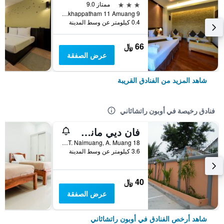
3 نجوم
ممتاز 9.0
9 Soi Sukhappatham 11 Amuang, أوبون راتشاثاني, تايلاند
0.4 كيلومتر عن وسط المدينة
66 ﷼
عرض الصفقة
شاهد المزيد من الفنادق القريبة
فنادق رخيصة في أوبون راتشاثاني
فان ديي مانشون
18 Soi Chayangkul 38, Chayangkul Road, T. Naimuang, A. Muang, أوبون راتشاثاني, تايلاند
3.6 كيلومتر عن وسط المدينة
40 ﷼
عرض الصفقة
شاهد أرخص الفنادق في أوبون راتشاثاني