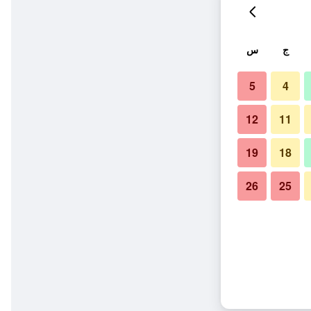
ج
س
5
4
12
11
19
18
26
25