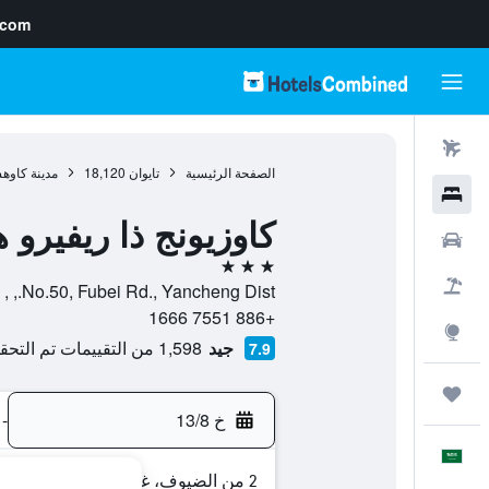
.com
رحلات طيران
الصفحة الرئيسية
تايوان
18,120
مدينة كاوه
فنادق
كاوزيونج ذا ريفيرو 
سيارات
3 نجوم
حزم العروض
No.50, Fubei Rd., Yancheng Dist., , مدينة كاوهسيونغ, Kaohsiung, تايوان
+886 7551 1666
استكشاف
جيد
1,598 من التقييمات تم التحقق منها
7.9
رحلات
خ 13/8
-
العَرَبِيَّة
2 من الضيوف، غرفة واحدة