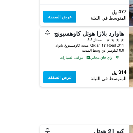
477 ﷼
عرض الصفقة
المتوسط في الليلة
هاوارد بلازا هوتل كاوهسيونج
4 نجوم
ممتاز 8.8
311, Qixian 1st Road, مدينة كاوهسيونغ, تايوان
0.0 كيلومتر عن وسط المدينة
واي فاي مجاني
موقف السيارات
314 ﷼
عرض الصفقة
المتوسط في الليلة
كيو 21 هوتل