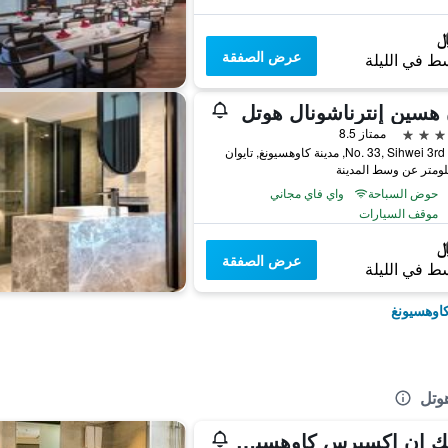
عرض الصفقة
ط في الليلة
هسين إنترناشونال هوتل
ممتاز 8.5
No. 33, Sihw, مدينة كاوهسيونغ, تايوان
حوض السباحة
واي فاي مجاني
موقف السيارات
عرض الصفقة
ط في الليلة
كاوهسيونغ
هوتل
تشيك إن إكسبرس كاوهسيونج لاف ريفر