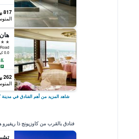
817 ﷼
المتوس
هان 
5 نجوم
ei 3rd Road
0.0 كيلومتر عن وسط المدينة
262 ﷼
المتوس
شاهد المزيد من أهم الفنادق في مدينة 
فنادق بالقرب من كاوزيونج ذا ريفيرو 