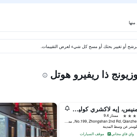
ة مرشح أو تغيير بحثك أو مسح كل شيء لعرض التقييمات.
وزيونج ذا ريفيرو هوتل
ذا أمنيس، إيه لاكشري كوليكشن هوتل، كاوهسيونج
ممتاز 9.4
No.199, Zhongshan 2nd Rd, Qianzhen Dist., مدينة كاوهسيونغ, تايوان
واي فاي مجاني
موقف السيارات