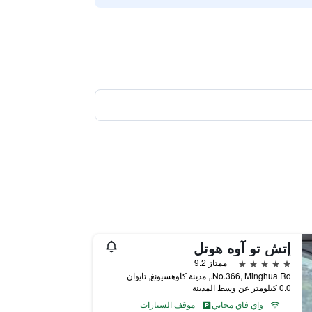
إتش تو آوه هوتل
5 نجوم
ممتاز 9.2
No.366, Minghua Rd., مدينة كاوهسيونغ, تايوان
0.0 كيلومتر عن وسط المدينة
واي فاي مجاني
موقف السيارات