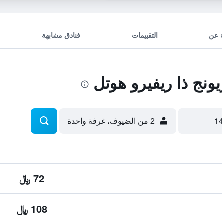
 عن
التقييمات
فنادق مشابهة
نج ذا ريفيرو هوتل
2 من الضيوف، غرفة واحدة
72 ﷼
108 ﷼