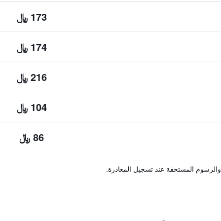
173 ﷼
174 ﷼
216 ﷼
104 ﷼
86 ﷼
والرسوم المستحقة عند تسجيل المغادرة.