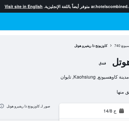
ar.hotelscombined
متوفر أيضاً باللغة الإنجليزية.
Visit site in English
سيونغ
740
كاوزيونج ذا ريفيرو هوتل
هوتل
فندق
صور لـ كاوزيونج ذا ريفيرو هوتل
ج 14/8