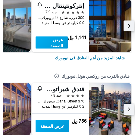
إنتركونتيننتال نيويورك تاميز سكوير
5 نجوم
جيد 7.9
300 غرب، شارع 44 نيويورك, نيويورك, NY, الولايات المتحدة الأميريكية
0.0 كيلومتر عن وسط المدينة
1,141 ﷼
عرض
الصفقة
شاهد المزيد من أهم الفنادق في نيويورك
فنادق بالقرب من روكسي هوتل نيويورك
فندق شيراتون ترايبيكا نيويورك
4 نجوم
جيد 7.9
370 Canal Street, نيويورك, NY, الولايات المتحدة الأميريكية
0.2 كيلومتر عن وسط المدينة
756 ﷼
عرض الصفقة