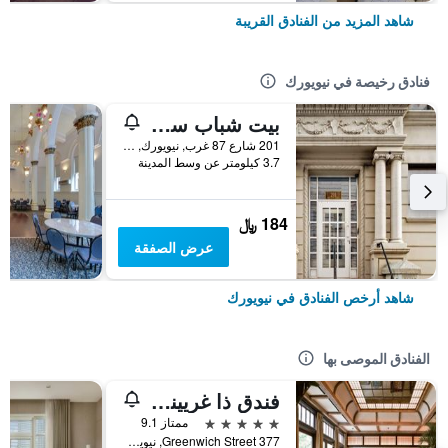
شاهد المزيد من الفنادق القريبة
فنادق رخيصة في نيويورك
بيت شباب سنترال بارك ويست
201 شارع 87 غرب, نيويورك, NY, الولايات المتحدة الأميريكية
3.7 كيلومتر عن وسط المدينة
184 ﷼
عرض الصفقة
شاهد أرخص الفنادق في نيويورك
الفنادق الموصى بها
فندق ذا غريينيتش
5 نجوم
ممتاز 9.1
377 Greenwich Street, نيويورك, NY, الولايات المتحدة الأميريكية