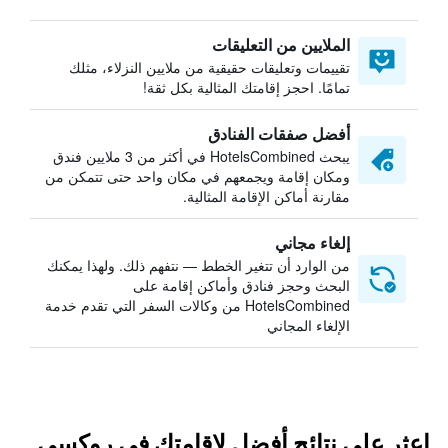
الملايين من التعليقات
تقييمات وتعليقات حقيقية من ملايين النزلاء، مثلك
تمامًا. احجز إقامتك المثالية بكل ثقة!
أفضل صفقات الفنادق
يبحث HotelsCombined في أكثر من 3 ملايين فندق
ومكان إقامة ويجمعهم في مكان واحد حتى تتمكن من
مقارنة أماكن الإقامة المثالية.
إلغاء مجاني
من الوارد أن تتغير الخطط — نتفهم ذلك. ولهذا يمكنك
البحث وحجز فنادق وأماكن إقامة على
HotelsCombined من وكالات السفر التي تقدم خدمة
الإلغاء المجاني
اعثر على نتائج أفضل لإقامتك في روكسي