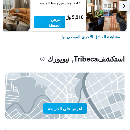
4.5 كيلومتر عن وسط المدينة
5,210 ﷼
عرض
الصفقة
مشاهدة الفنادق الأخرى الموصى بها
استكشفTribeca, نيويورك
اعرض على الخريطة