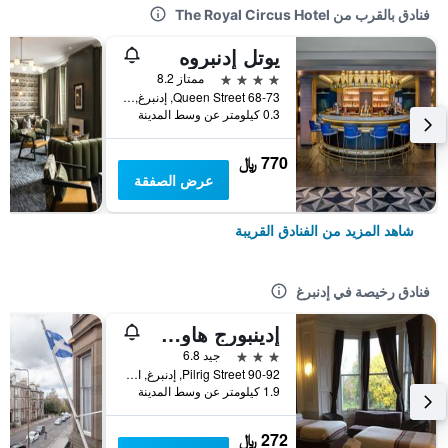
فنادق بالقرب من The Royal Circus Hotel
يوتل إدنبروه
4 نجوم
ممتاز 8.2
68-73 Queen Street, إدنبرغ, المملكة المتحدة
0.3 كيلومتر عن وسط المدينة
770 ﷼
عرض الصفقة
شاهد المزيد من الفنادق القريبة
فنادق رخيصة في إدنبرغ
إدينبورج هاوس هوتل
3 نجوم
جيد 6.8
90-92 Pilrig Street, إدنبرغ, المملكة المتحدة
1.9 كيلومتر عن وسط المدينة
272 ﷼