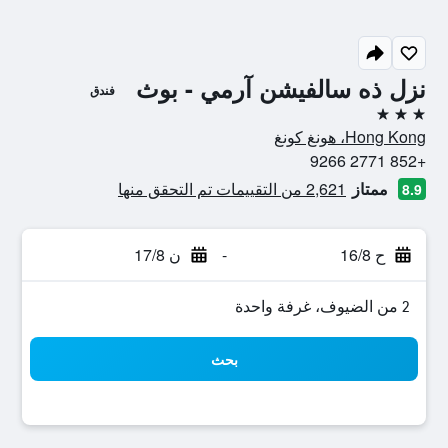
نزل ذه سالفيشن آرمي - بوث
فندق
3 نجوم
Hong Kong، هونغ كونغ
+852 2771 9266
ممتاز
2,621 من التقييمات تم التحقق منها
8.9
ح 16/8
-
ن 17/8
2 من الضيوف، غرفة واحدة
بحث