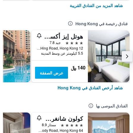
شاهد المزيد من الفنادق القريبة
فنادق رخيصة في Hong Kong
هوتل إيز أكسيس تسين وان
4 نجوم
جيد 7.8
12 Ka Hing Road, Hong Kong, هونغ كونغ
5.5 كيلومتر عن وسط المدينة
140 ﷼
عرض الصفقة
شاهد أرخص الفنادق في Hong Kong
الفنادق الموصى بها
كولون شانغري- لا
5 نجوم
ممتاز 8.9
64 Mody Road, Hong Kong, هونغ كونغ