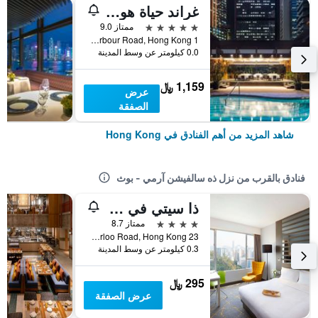
غراند حياة هونغ كونغ
5 نجوم
ممتاز 9.0
1 Harbour Road, Hong Kong, هونغ كونغ
0.0 كيلومتر عن وسط المدينة
1,159 ﷼
عرض
الصفقة
شاهد المزيد من أهم الفنادق في Hong Kong
فنادق بالقرب من نزل ذه سالفيشن آرمي - بوث
ذا سيتي في - تشيني ا يمكا ٔوف هونج كونج
4 نجوم
ممتاز 8.7
23 Waterloo Road, Hong Kong, هونغ كونغ
0.3 كيلومتر عن وسط المدينة
295 ﷼
عرض الصفقة