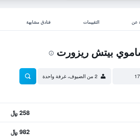
 عن
التقييمات
فنادق مشابهة
اموي بيتش ريزورت
2 من الضيوف، غرفة واحدة
258 ﷼
982 ﷼