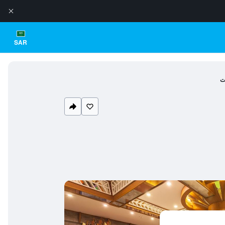
SAR
ت