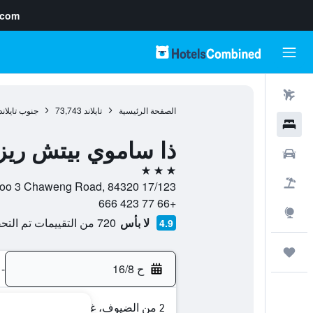
.com
رحلات طيران
الصفحة الرئيسية
تايلاند
73,743
جنوب تايلاند
فنادق
ذا ساموي بيتش ري
سيارات
3 نجوم
حزم العروض
17/123 Moo 3 Chaweng Road, 84320, كوه ساموي, محافظة سورات ثاني, تايلاند
+66 77 423 666
استكشاف
لا بأس
720 من التقييمات تم التحقق منها
4.9
رحلات
ح 16/8
-
2 من الضيوف، غرفة واحدة