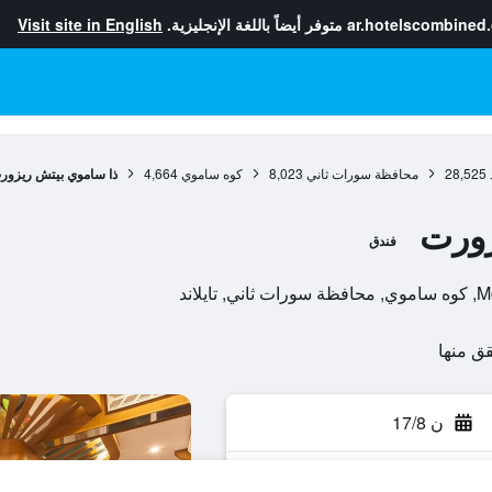
ar.hotelscombined
متوفر أيضاً باللغة الإنجليزية.
Visit site in English
28,525
محافظة سورات ثاني
8,023
كوه ساموي
4,664
ذا ساموي بيتش ريزور
زورت
فندق
ن 17/8