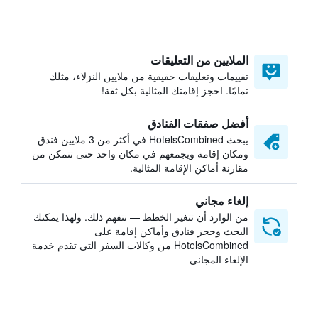
الملايين من التعليقات
تقييمات وتعليقات حقيقية من ملايين النزلاء، مثلك
تمامًا. احجز إقامتك المثالية بكل ثقة!
أفضل صفقات الفنادق
يبحث HotelsCombined في أكثر من 3 ملايين فندق
ومكان إقامة ويجمعهم في مكان واحد حتى تتمكن من
مقارنة أماكن الإقامة المثالية.
إلغاء مجاني
من الوارد أن تتغير الخطط — نتفهم ذلك. ولهذا يمكنك
البحث وحجز فنادق وأماكن إقامة على
HotelsCombined من وكالات السفر التي تقدم خدمة
الإلغاء المجاني