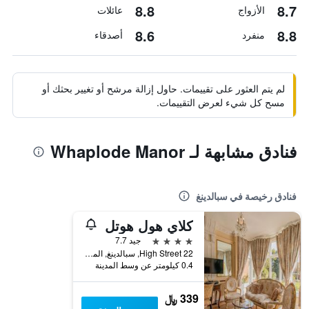
8.8
8.7
الأزواج
عائلات
8.6
8.8
منفرد
أصدقاء
لم يتم العثور على تقييمات. حاول إزالة مرشح أو تغيير بحثك أو
مسح كل شيء لعرض التقييمات.
فنادق مشابهة لـ Whaplode Manor
فنادق رخيصة في سبالدينغ
كلاي هول هوتل
4 نجوم
جيد 7.7
22 High Street, سبالدينغ, المملكة المتحدة
0.4 كيلومتر عن وسط المدينة
339 ﷼